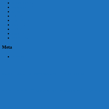
noviembre 2015
septiembre 2015
agosto 2015
julio 2015
junio 2015
mayo 2015
abril 2015
marzo 2015
febrero 2015
Meta
Acceder
Malvín contará con beneficiarios en Uruguay Impulsa
Acuerdo en el MTSS garantiza pago de salarios de COPSA en agosto
¡Montevideo se prepara para el certamen «Señora de las Cuatro Déca