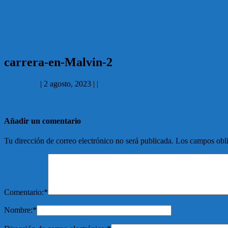
carrera-en-Malvin-2
Redaccion
|
2 agosto, 2023
|
|
No hay comentarios
Añadir un comentario
Tu dirección de correo electrónico no será publicada.
Los campos obli
Comentario:
*
Nombre:
*