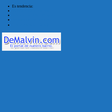
Es tendencia:
Malvín contará con ben...
Acuerdo en el MTSS garan...
¡Montevideo se prepara ...
Unión Atlética: 104 a�...
Menú