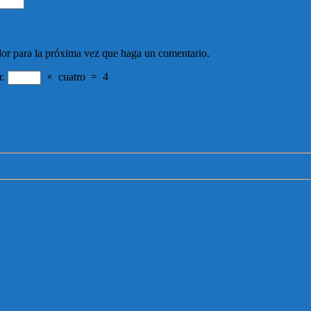
dor para la próxima vez que haga un comentario.
r.
×
cuatro
=
4