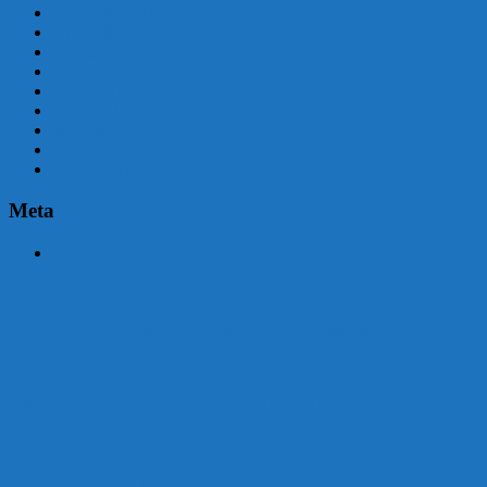
noviembre 2015
septiembre 2015
agosto 2015
julio 2015
junio 2015
mayo 2015
abril 2015
marzo 2015
febrero 2015
Meta
Acceder
Malvín contará con beneficiarios en Uruguay Impulsa
Acuerdo en el MTSS garantiza pago de salarios de COPSA en agosto
¡Montevideo se prepara para el certamen «Señora de las Cuatro Déca