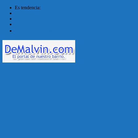
Es tendencia:
Malvín contará con ben...
Acuerdo en el MTSS garan...
¡Montevideo se prepara ...
Unión Atlética: 104 a�...
Menú