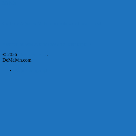
Malvín
Corte de Agua en Malvín por rotura de línea troncal.
Asumen nuevas autoridades en el Municipio E
© 2026
DeMalvin.com
.
DeMalvin.com
Página de ejemplo