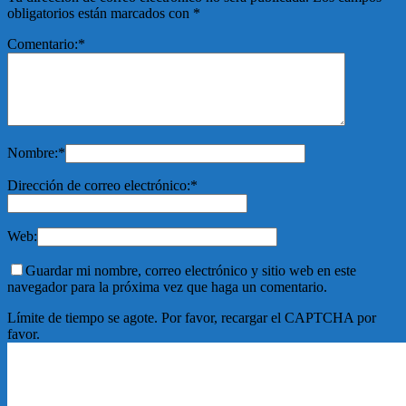
obligatorios están marcados con
*
Comentario:
*
Nombre:
*
Dirección de correo electrónico:
*
Web:
Guardar mi nombre, correo electrónico y sitio web en este
navegador para la próxima vez que haga un comentario.
Límite de tiempo se agote. Por favor, recargar el CAPTCHA por
favor.