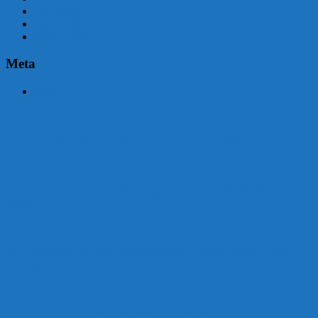
abril 2015
marzo 2015
febrero 2015
Meta
Acceder
Malvín contará con beneficiarios en Uruguay Impulsa
Acuerdo en el MTSS garantiza pago de salarios de COPSA en
agosto
¡Montevideo se prepara para el certamen «Señora de las Cuatro
Décadas»!
Unión Atlética: 104 años de Pasión Azulgrana en el Corazón de