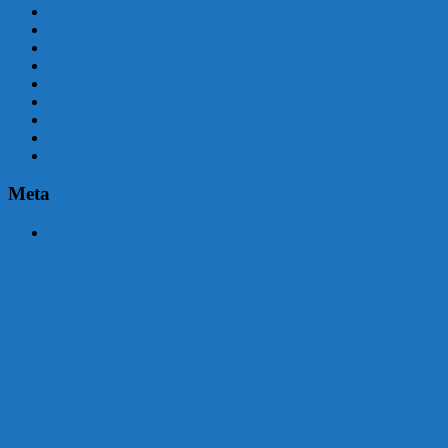
noviembre 2015
septiembre 2015
agosto 2015
julio 2015
junio 2015
mayo 2015
abril 2015
marzo 2015
febrero 2015
Meta
Acceder
Malvín contará con beneficiarios en Uruguay Impulsa
Acuerdo en el MTSS garantiza pago de salarios de COPSA en agosto
¡Montevideo se prepara para el certamen «Señora de las Cuatro Déca