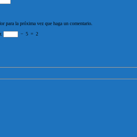
dor para la próxima vez que haga un comentario.
r.
−
5
=
2