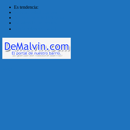
Es tendencia:
Malvín contará con ben...
Acuerdo en el MTSS garan...
¡Montevideo se prepara ...
Unión Atlética: 104 a�...
Menú