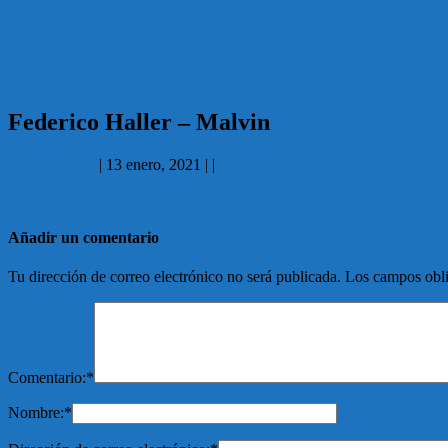
Federico Haller – Malvin
Carlos García
|
13 enero, 2021
|
|
No hay comentarios
Añadir un comentario
Tu dirección de correo electrónico no será publicada.
Los campos obli
Comentario:
*
Nombre:
*