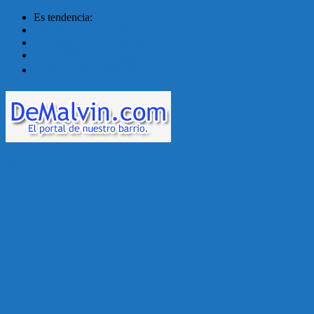
Es tendencia:
Malvín contará con ben...
Acuerdo en el MTSS garan...
¡Montevideo se prepara ...
Unión Atlética: 104 a�...
Menú