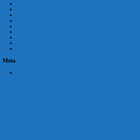
noviembre 2015
septiembre 2015
agosto 2015
julio 2015
junio 2015
mayo 2015
abril 2015
marzo 2015
febrero 2015
Meta
Acceder
Malvín contará con beneficiarios en Uruguay Impulsa
Acuerdo en el MTSS garantiza pago de salarios de COPSA en agosto
¡Montevideo se prepara para el certamen «Señora de las Cuatro Déca