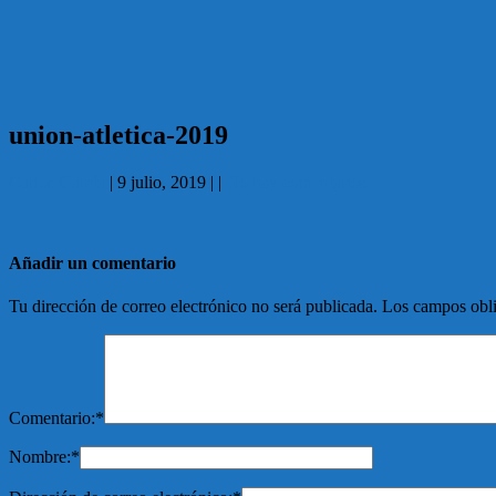
union-atletica-2019
Carlos García
|
9 julio, 2019
|
|
No hay comentarios
Añadir un comentario
Tu dirección de correo electrónico no será publicada.
Los campos obli
Comentario:
*
Nombre:
*