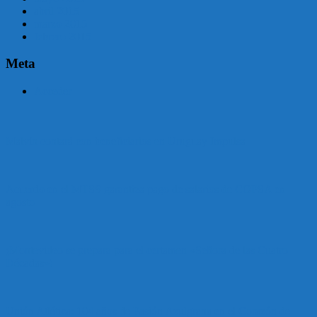
abril 2015
marzo 2015
febrero 2015
Meta
Acceder
Malvín contará con beneficiarios en Uruguay Impulsa
Acuerdo en el MTSS garantiza pago de salarios de COPSA en
agosto
¡Montevideo se prepara para el certamen «Señora de las Cuatro
Décadas»!
Unión Atlética: 104 años de Pasión Azulgrana en el Corazón de