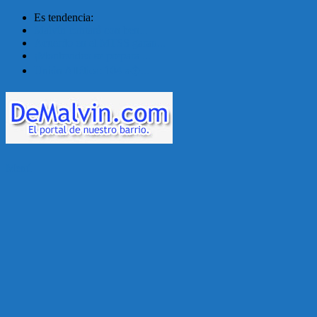
Es tendencia:
Malvín contará con ben...
Acuerdo en el MTSS garan...
¡Montevideo se prepara ...
Unión Atlética: 104 a�...
Menú