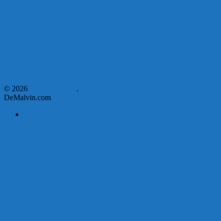
Malvín
Corte de Agua en Malvín por rotura de línea troncal.
Asumen nuevas autoridades en el Municipio E
© 2026
DeMalvin.com
.
DeMalvin.com
Página de ejemplo