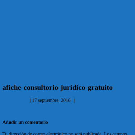
afiche-consultorio-juridico-gratuito
Carlos García
|
17 septiembre, 2016
|
|
No hay comentarios
Añadir un comentario
Tu dirección de correo electrónico no será publicada.
Los campos