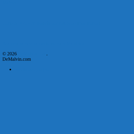
Malvín
Corte de Agua en Malvín por rotura de línea troncal.
Asumen nuevas autoridades en el Municipio E
© 2026
DeMalvin.com
.
DeMalvin.com
Página de ejemplo