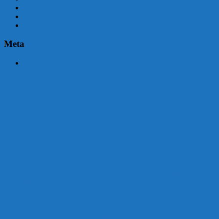
abril 2015
marzo 2015
febrero 2015
Meta
Acceder
Malvín contará con beneficiarios en Uruguay Impulsa
Acuerdo en el MTSS garantiza pago de salarios de COPSA en
agosto
¡Montevideo se prepara para el certamen «Señora de las Cuatro
Décadas»!
Unión Atlética: 104 años de Pasión Azulgrana en el Corazón de