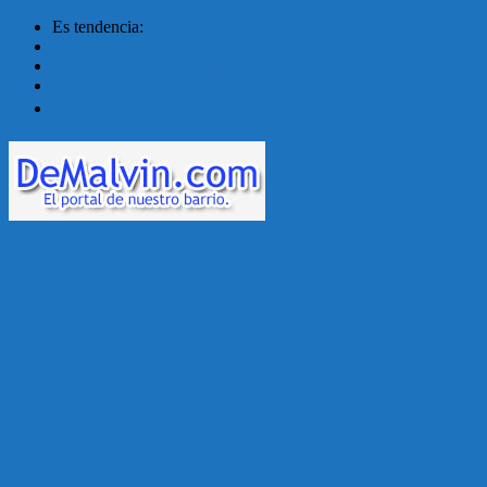
Es tendencia:
Malvín contará con ben...
Acuerdo en el MTSS garan...
¡Montevideo se prepara ...
Unión Atlética: 104 a�...
Menú