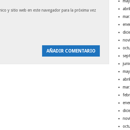
may
abr
ico y sitio web en este navegador para la próxima vez
mar
ene
dic
nov
oct
sep
jun
may
abr
mar
feb
ene
dic
nov
oct