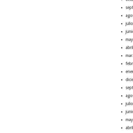
sep
ago
juli
jun
may
abr
mar
feb
ene
dic
sep
ago
juli
jun
may
abr