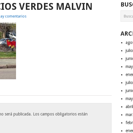
CIOS VERDES MALVIN
BUS
ay comentarios
ARC
ago
juli
jun
may
ene
juli
jun
may
abr
no será publicada.
Los campos obligatorios están
mar
feb
ene