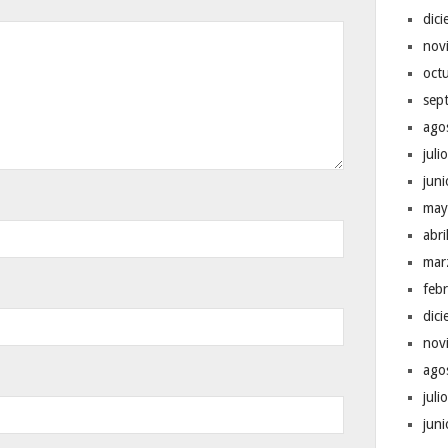
dic
nov
oct
sep
ago
juli
jun
may
abr
mar
feb
dic
nov
ago
juli
jun