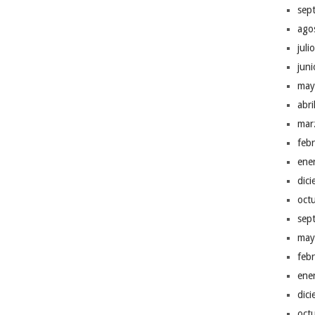
sep
ago
juli
jun
may
abr
mar
feb
ene
dic
oct
sep
may
feb
ene
dic
oct