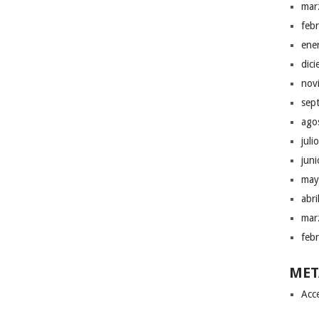
mar
feb
ene
dic
nov
sep
ago
juli
jun
may
abr
mar
feb
MET
Acc