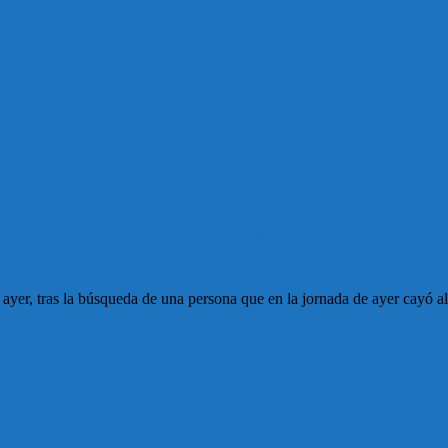
 la corriente del arroyo Malvín.
yer, tras la búsqueda de una persona que en la jornada de ayer cayó a
ó con Bomberos en retiro de árbol en malas 