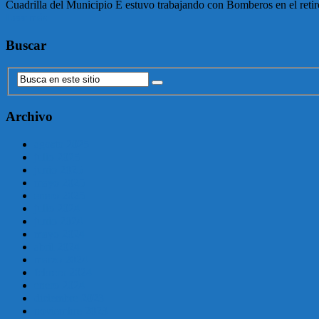
Cuadrilla del Municipio E estuvo trabajando con Bomberos en el retiro
Leer más
Buscar
Archivo
agosto 2025
julio 2025
junio 2025
mayo 2025
enero 2025
julio 2024
junio 2024
mayo 2024
abril 2024
marzo 2024
febrero 2024
enero 2024
diciembre 2023
noviembre 2023