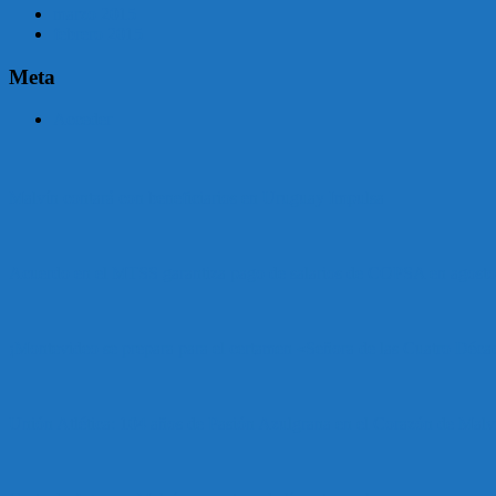
marzo 2015
febrero 2015
Meta
Acceder
Malvín contará con beneficiarios en Uruguay Impulsa
Acuerdo en el MTSS garantiza pago de salarios de COPSA en agosto
¡Montevideo se prepara para el certamen «Señora de las Cuatro Déca
Unión Atlética: 104 años de Pasión Azulgrana en el Corazón de Malv