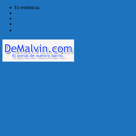
Es tendencia:
Malvín contará con ben...
Acuerdo en el MTSS garan...
¡Montevideo se prepara ...
Unión Atlética: 104 a�...
Menú