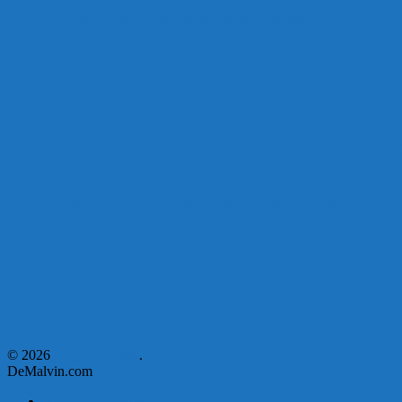
Malvín contará con beneficiarios en Uruguay Impulsa
Acuerdo en el MTSS garantiza pago de salarios de COPSA en agosto
¡Montevideo se prepara para el certamen «Señora de las Cuatro Déca
Unión Atlética: 104 años de Pasión Azulgrana en el Corazón de Malv
Corte de Agua en Malvín por rotura de línea troncal.
Asumen nuevas autoridades en el Municipio E
© 2026
DeMalvin.com
.
DeMalvin.com
Página de ejemplo