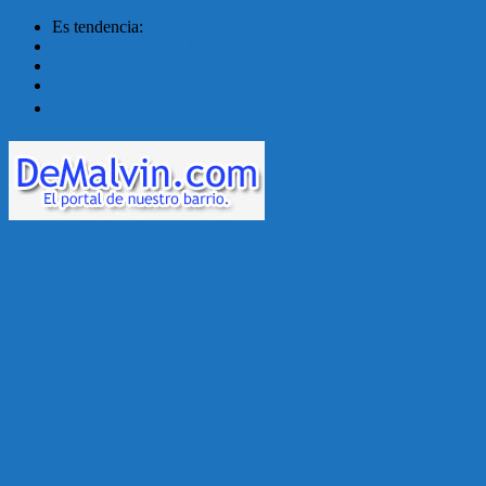
Es tendencia:
Malvín contará con ben...
Acuerdo en el MTSS garan...
¡Montevideo se prepara ...
Unión Atlética: 104 a�...
Menú