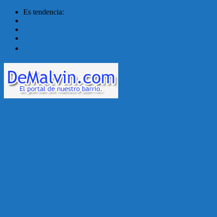
Es tendencia:
Malvín contará con ben...
Acuerdo en el MTSS garan...
¡Montevideo se prepara ...
Unión Atlética: 104 a�...
Menú