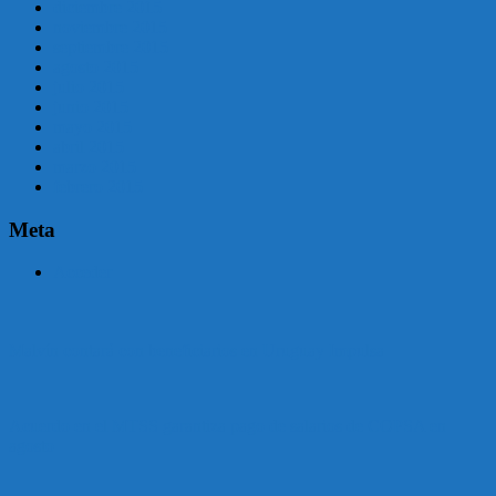
diciembre 2015
noviembre 2015
septiembre 2015
agosto 2015
julio 2015
junio 2015
mayo 2015
abril 2015
marzo 2015
febrero 2015
Meta
Acceder
Malvín contará con beneficiarios en Uruguay Impulsa
Acuerdo en el MTSS garantiza pago de salarios de COPSA en
agosto