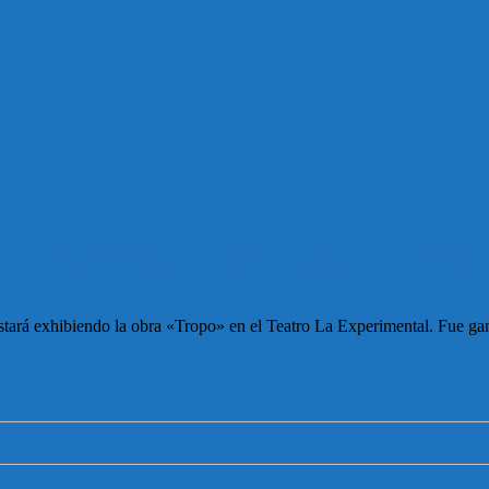
obra de títeres «Tropo» en La Experimental
 estará exhibiendo la obra «Tropo» en el Teatro La Experimental. Fue g