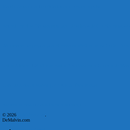
Malvín contará con beneficiarios en Uruguay Impulsa
Acuerdo en el MTSS garantiza pago de salarios de COPSA en agosto
¡Montevideo se prepara para el certamen «Señora de las Cuatro Déca
Unión Atlética: 104 años de Pasión Azulgrana en el Corazón de Malv
Corte de Agua en Malvín por rotura de línea troncal.
Asumen nuevas autoridades en el Municipio E
© 2026
DeMalvin.com
.
DeMalvin.com
Página de ejemplo