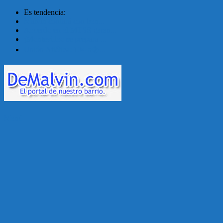
Es tendencia:
Malvín contará con ben...
Acuerdo en el MTSS garan...
¡Montevideo se prepara ...
Unión Atlética: 104 a�...
Menú