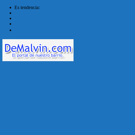
Es tendencia:
Malvín contará con ben...
Acuerdo en el MTSS garan...
¡Montevideo se prepara ...
Unión Atlética: 104 a�...
Menú