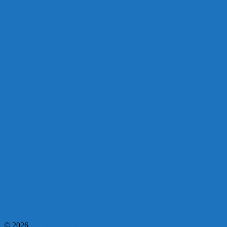
Malvín contará con beneficiarios en Uruguay Impulsa
Acuerdo en el MTSS garantiza pago de salarios de COPSA en
agosto
¡Montevideo se prepara para el certamen «Señora de las Cuatro
Décadas»!
Unión Atlética: 104 años de Pasión Azulgrana en el Corazón de
Malvín
Corte de Agua en Malvín por rotura de línea troncal.
Asumen nuevas autoridades en el Municipio E
© 2026
DeMalvin.com
.