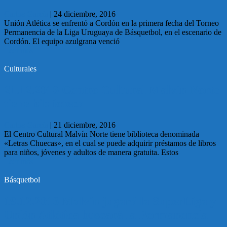
Carlos García
|
24 diciembre, 2016
Unión Atlética se enfrentó a Cordón en la primera fecha del Torneo
Permanencia de la Liga Uruguaya de Básquetbol, en el escenario de
Cordón. El equipo azulgrana venció
Leer más
Culturales
21.12.2016 Centro Cultural Malvín Norte
tiene biblioteca
Carlos García
|
21 diciembre, 2016
El Centro Cultural Malvín Norte tiene biblioteca denominada
«Letras Chuecas», en el cual se puede adquirir préstamos de libros
para niños, jóvenes y adultos de manera gratuita. Estos
Leer más
Básquetbol
19.12.2016 Malvín jugará la SuperLiga y
Unión Atlética buscará la Permanencia