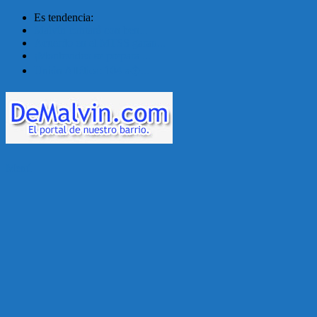
Es tendencia:
Malvín contará con ben...
Acuerdo en el MTSS garan...
¡Montevideo se prepara ...
Unión Atlética: 104 a�...
Menú