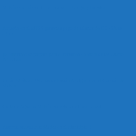
Malvín contará con beneficiarios en Uruguay Impulsa
Acuerdo en el MTSS garantiza pago de salarios de COPSA en
agosto
¡Montevideo se prepara para el certamen «Señora de las Cuatro
Décadas»!
Unión Atlética: 104 años de Pasión Azulgrana en el Corazón de
Malvín
Corte de Agua en Malvín por rotura de línea troncal.
Asumen nuevas autoridades en el Municipio E