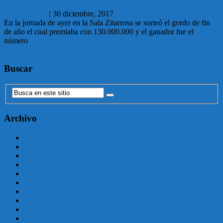
Carlos García
|
30 diciembre, 2017
En la jornada de ayer en la Sala Zitarrosa se sorteó el gordo de fin
de año el cual premiaba con 130.000.000 y el ganador fue el
número
Leer más
Buscar
Archivo
agosto 2025
julio 2025
junio 2025
mayo 2025
enero 2025
julio 2024
junio 2024
mayo 2024
abril 2024
marzo 2024