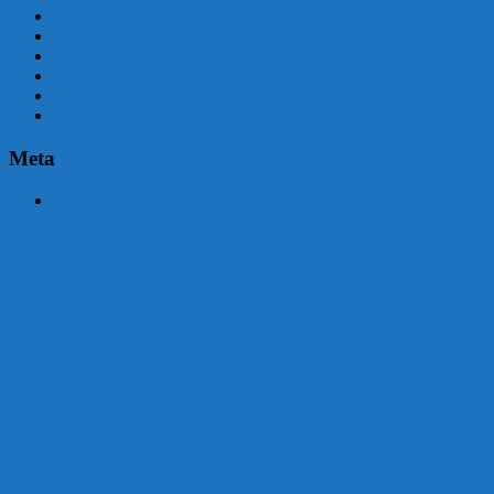
julio 2015
junio 2015
mayo 2015
abril 2015
marzo 2015
febrero 2015
Meta
Acceder
Malvín contará con beneficiarios en Uruguay Impulsa
Acuerdo en el MTSS garantiza pago de salarios de COPSA en
agosto
¡Montevideo se prepara para el certamen «Señora de las Cuatro
Décadas»!