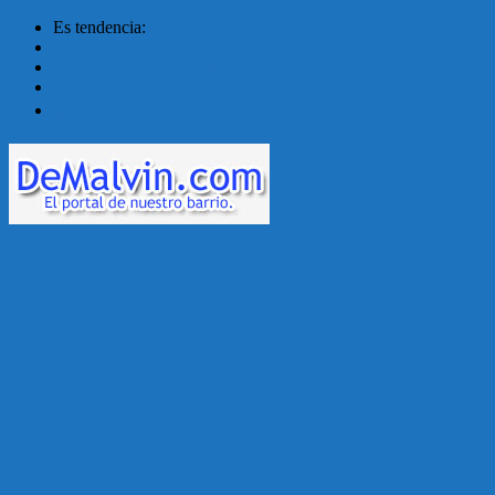
Es tendencia:
Malvín contará con ben...
Acuerdo en el MTSS garan...
¡Montevideo se prepara ...
Unión Atlética: 104 a�...
Menú