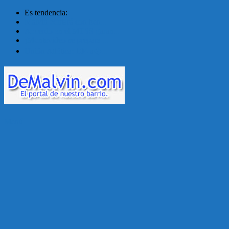
Es tendencia:
Malvín contará con ben...
Acuerdo en el MTSS garan...
¡Montevideo se prepara ...
Unión Atlética: 104 a�...
Menú