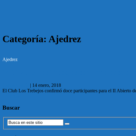
Categoría:
Ajedrez
Ajedrez
14.01.2018 Los Trebejos confirmó doce par
Carlos García
|
14 enero, 2018
El Club Los Trebejos confirmó doce participantes para el II Abierto
Leer más
Buscar