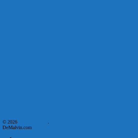
Malvín contará con beneficiarios en Uruguay Impulsa
Acuerdo en el MTSS garantiza pago de salarios de COPSA en agosto
¡Montevideo se prepara para el certamen «Señora de las Cuatro Déca
Unión Atlética: 104 años de Pasión Azulgrana en el Corazón de Malv
Corte de Agua en Malvín por rotura de línea troncal.
Asumen nuevas autoridades en el Municipio E
© 2026
DeMalvin.com
.
DeMalvin.com
Página de ejemplo