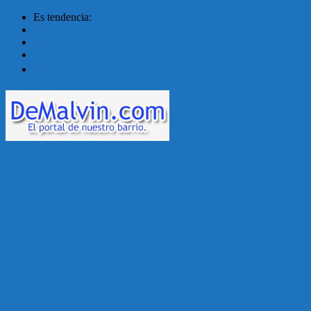
Es tendencia:
Malvín contará con ben...
Acuerdo en el MTSS garan...
¡Montevideo se prepara ...
Unión Atlética: 104 a�...
Menú