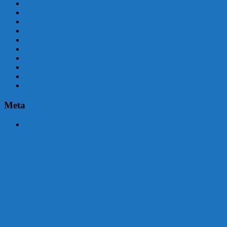
diciembre 2015
noviembre 2015
septiembre 2015
agosto 2015
julio 2015
junio 2015
mayo 2015
abril 2015
marzo 2015
febrero 2015
Meta
Acceder
Malvín contará con beneficiarios en Uruguay Impulsa
Acuerdo en el MTSS garantiza pago de salarios de COPSA en
agosto