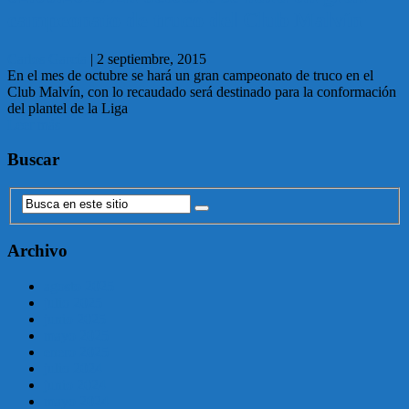
campeonato de truco del Club Malvín
Carlos García
|
2 septiembre, 2015
En el mes de octubre se hará un gran campeonato de truco en el
Club Malvín, con lo recaudado será destinado para la conformación
del plantel de la Liga
Leer más
Buscar
Archivo
agosto 2025
julio 2025
junio 2025
mayo 2025
enero 2025
julio 2024
junio 2024
mayo 2024