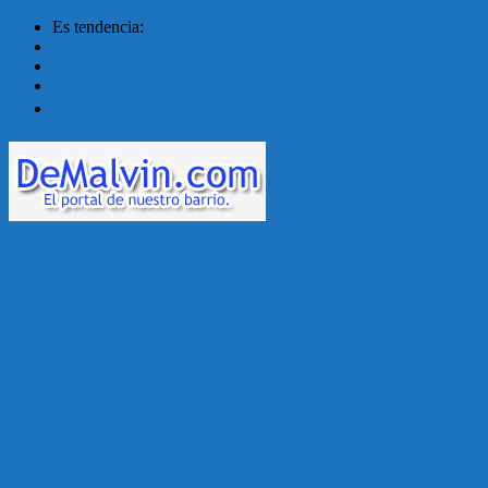
Es tendencia:
Malvín contará con ben...
Acuerdo en el MTSS garan...
¡Montevideo se prepara ...
Unión Atlética: 104 a�...
Menú