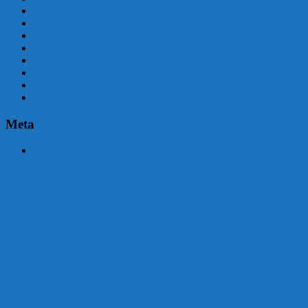
septiembre 2015
agosto 2015
julio 2015
junio 2015
mayo 2015
abril 2015
marzo 2015
febrero 2015
Meta
Acceder
Malvín contará con beneficiarios en Uruguay Impulsa
Acuerdo en el MTSS garantiza pago de salarios de COPSA en
agosto
¡Montevideo se prepara para el certamen «Señora de las Cuatro