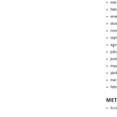
mar
feb
ene
dic
nov
sep
ago
juli
jun
may
abr
mar
feb
MET
Acc