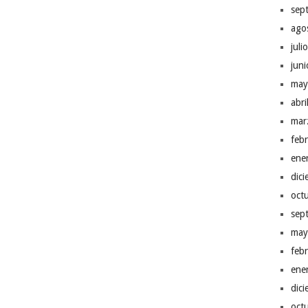
sep
ago
juli
jun
may
abr
mar
feb
ene
dic
oct
sep
may
feb
ene
dic
oct