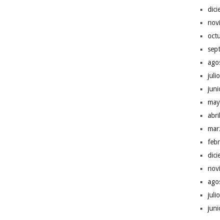
dic
nov
oct
sep
ago
juli
jun
may
abr
mar
feb
dic
nov
ago
juli
jun