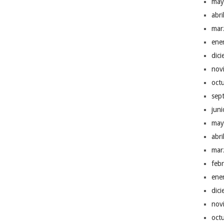
may
abr
mar
ene
dic
nov
oct
sep
jun
may
abr
mar
feb
ene
dic
nov
oct