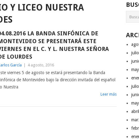
BUS
O Y LICEO NUESTRA
DES
04.08.2016 LA BANDA SINFÓNICA DE
ARC
MONTEVIDEO SE PRESENTARÁ ESTE
ago
VIERNES EN EL C. Y L. NUESTRA SEÑORA
juli
DE LOURDES
jun
arlos García
|
4 agosto, 2016
may
ste viernes 5 de agosto se estará presentando la Banda
ene
infónica de Montevideo bajo la dirección invitada del español
juli
eo Nuestra
Leer más
jun
may
abr
mar
feb
ene