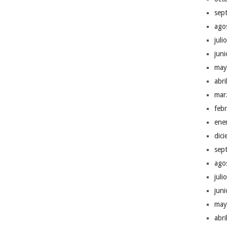
sep
ago
juli
jun
may
abr
mar
feb
ene
dic
sep
ago
juli
jun
may
abr