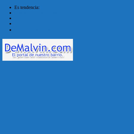
Es tendencia:
Malvín contará con ben...
Acuerdo en el MTSS garan...
¡Montevideo se prepara ...
Unión Atlética: 104 a�...
Menú