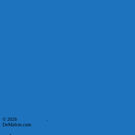
Malvín contará con beneficiarios en Uruguay Impulsa
Acuerdo en el MTSS garantiza pago de salarios de COPSA en agosto
¡Montevideo se prepara para el certamen «Señora de las Cuatro Déca
Unión Atlética: 104 años de Pasión Azulgrana en el Corazón de Malv
Corte de Agua en Malvín por rotura de línea troncal.
Asumen nuevas autoridades en el Municipio E
© 2026
DeMalvin.com
.
DeMalvin.com
Página de ejemplo