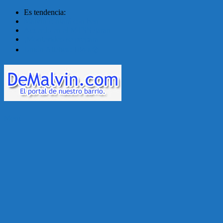
Es tendencia:
Malvín contará con ben...
Acuerdo en el MTSS garan...
¡Montevideo se prepara ...
Unión Atlética: 104 a�...
Menú