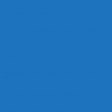
Malvín contará con beneficiarios en Uruguay Impulsa
Acuerdo en el MTSS garantiza pago de salarios de COPSA en
agosto
¡Montevideo se prepara para el certamen «Señora de las Cuatro
Décadas»!
Unión Atlética: 104 años de Pasión Azulgrana en el Corazón de
Malvín
Corte de Agua en Malvín por rotura de línea troncal.
Asumen nuevas autoridades en el Municipio E