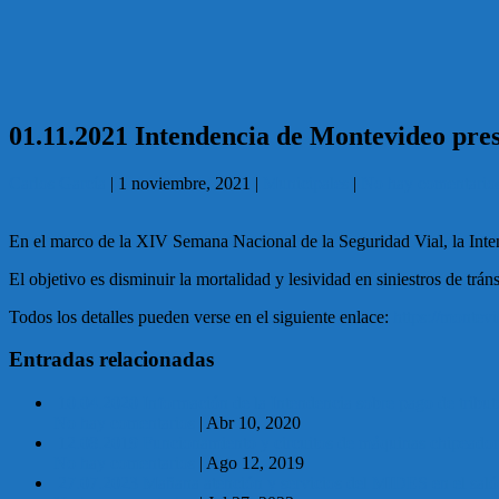
01.11.2021 Intendencia de Montevideo pre
Carlos García
|
1 noviembre, 2021
|
Municipales
|
No hay comentario
En el marco de la XIV Semana Nacional de la Seguridad Vial, la Inte
El objetivo es disminuir la mortalidad y lesividad en siniestros de tr
Todos los detalles pueden verse en el siguiente enlace:
https://montev
Entradas relacionadas
10.04.2020 Información de la Intendencia sobre pago de tribut
No hay comentarios
|
Abr 10, 2020
12.08.2019 Funcionamiento y circuitos de máquinas chipeadora
No hay comentarios
|
Ago 12, 2019
27.07.2023 Mañana atención y servicios del MIDES en el sal