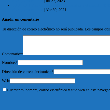
No hay comentarios
|
Jul 27, 2023
30.04.2021 Plan de Desarrollo Municipal para el período 202
No hay comentarios
|
Abr 30, 2021
Añadir un comentario
Tu dirección de correo electrónico no será publicada.
Los campos obli
Comentario:
*
Nombre:
*
Dirección de correo electrónico:
*
Web:
Guardar mi nombre, correo electrónico y sitio web en este navega