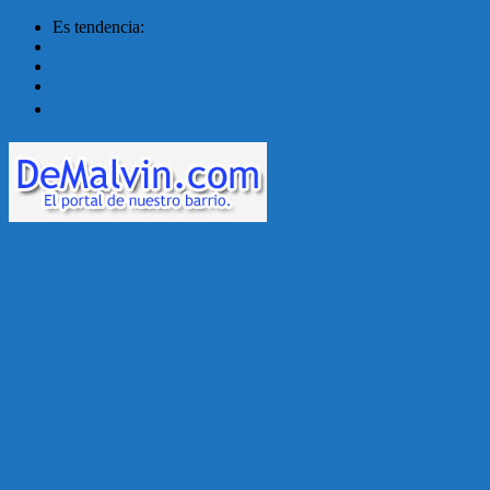
Es tendencia:
Malvín contará con ben...
Acuerdo en el MTSS garan...
¡Montevideo se prepara ...
Unión Atlética: 104 a�...
Menú