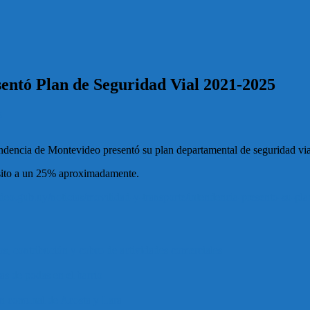
sentó Plan de Seguridad Vial 2021-2025
s
ndencia de Montevideo presentó su plan departamental de seguridad via
ánsito a un 25% aproximadamente.
ideo.gub.uy/noticias/movilidad-y-transporte/intendencia-presento-su-pl
os, contribución y cobro de actividades comerciales
s de podas en el barrio
ón comunal de Acosta y Lara