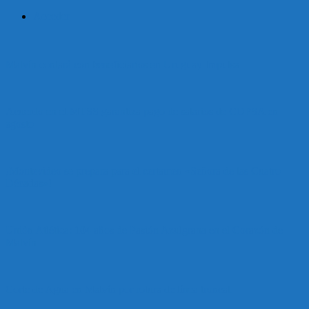
Acceder
Malvín contará con beneficiarios en Uruguay Impulsa
Acuerdo en el MTSS garantiza pago de salarios de COPSA en
agosto
¡Montevideo se prepara para el certamen «Señora de las Cuatro
Décadas»!
Unión Atlética: 104 años de Pasión Azulgrana en el Corazón de
Malvín
Corte de Agua en Malvín por rotura de línea troncal.