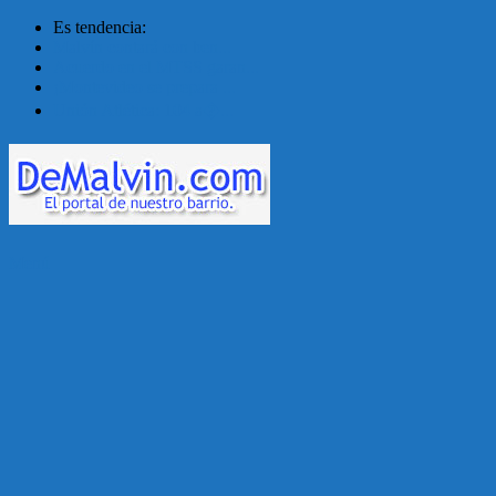
Es tendencia:
Malvín contará con ben...
Acuerdo en el MTSS garan...
¡Montevideo se prepara ...
Unión Atlética: 104 a�...
Menú