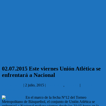
02.07.2015 Este viernes Unión Atlética se
enfrentará a Nacional
Carlos García
|
2 julio, 2015
|
Básquetbol
,
Deportes
|
No hay
comentarios
En el marco de la fecha Nº12 del Torneo
Metropolitano de Básquetbol, el conjunto de Unión Atlética se
enfrentará a Nacional mañana viernes desde las 21:15 horas en la