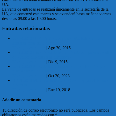
UA.
La venta de entradas se realizará únicamente en la secretaría de la
UA, que comenzó este martes y se extenderá hasta mañana viernes
desde las 09:00 a las 19:00 horas.
Entradas relacionadas
30.08.2015 Unión Atlética cayó con Stockolmo en la
segunda fecha de la Liguilla
No hay comentarios
|
Ago 30, 2015
09.12.2015 Liceo Nº42 de Malvín Norte campeón masculino
de «Pelota al Medio a la Esperanza»
No hay comentarios
|
Dic 9, 2015
20.10.2023 Plaza de los Olímpicos cumple 100 años y lo
festeja este fin de semana
No hay comentarios
|
Oct 20, 2023
19.01.2018 Malvín enfrenta a Progreso hoy por el Torneo
Apertura
No hay comentarios
|
Ene 19, 2018
Añadir un comentario
Tu dirección de correo electrónico no será publicada.
Los campos
obligatorios están marcados con
*