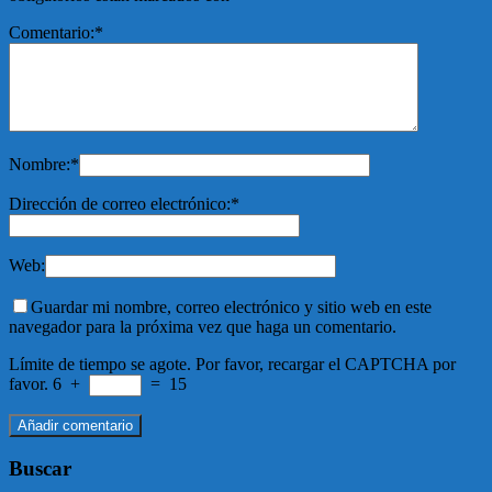
Comentario:
*
Nombre:
*
Dirección de correo electrónico:
*
Web:
Guardar mi nombre, correo electrónico y sitio web en este
navegador para la próxima vez que haga un comentario.
Límite de tiempo se agote. Por favor, recargar el CAPTCHA por
favor.
6
+
=
15
Buscar