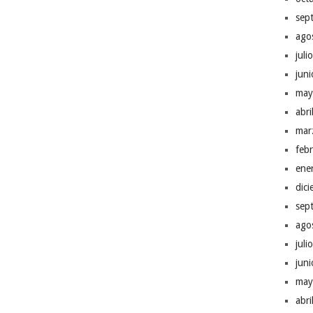
sep
ago
juli
jun
may
abr
mar
feb
ene
dic
sep
ago
juli
jun
may
abr