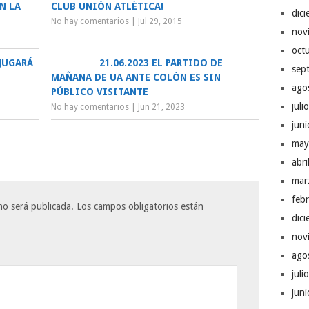
N LA
CLUB UNIÓN ATLÉTICA!
dic
No hay comentarios
|
Jul 29, 2015
nov
oct
 JUGARÁ
21.06.2023 EL PARTIDO DE
sep
MAÑANA DE UA ANTE COLÓN ES SIN
ago
PÚBLICO VISITANTE
juli
No hay comentarios
|
Jun 21, 2023
jun
may
abr
mar
feb
no será publicada.
Los campos obligatorios están
dic
nov
ago
juli
jun