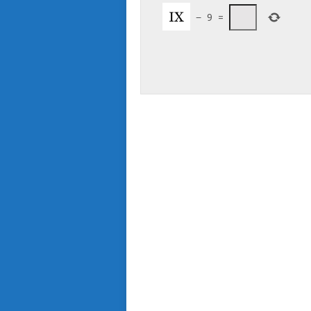
−
9
=