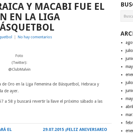
RAICA Y MACABI FUE EL
BUS
N EN LA LIGA
BÁSQUETBOL
ARC
quetbol
|
No hay comentarios
ago
juli
Foto
jun
(Twitter):
may
@ClubMalvin
ene
juli
pa de Oro en la Liga Femenina de Básquetbol, Hebraca y
jun
da de ayer.
may
 a 58 y buscará revertir la llave el próximo sábado a las
abr
mar
feb
ARÁ EL
29.07.2015 ¡FELIZ ANIVERSARIO
ene