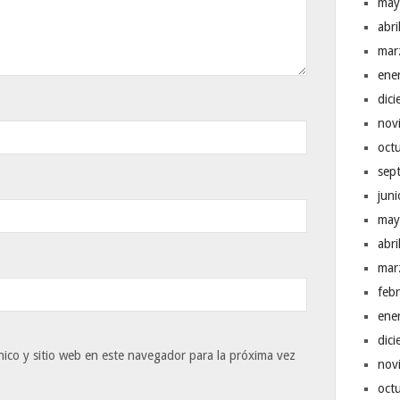
may
abr
mar
ene
dic
nov
oct
sep
jun
may
abr
mar
feb
ene
dic
ico y sitio web en este navegador para la próxima vez
nov
oct