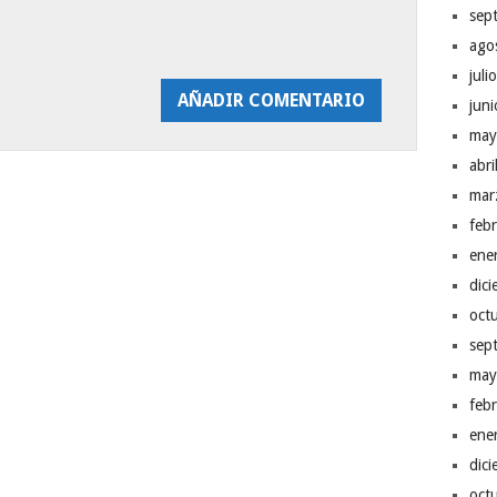
sep
ago
juli
jun
may
abr
mar
feb
ene
dic
oct
sep
may
feb
ene
dic
oct