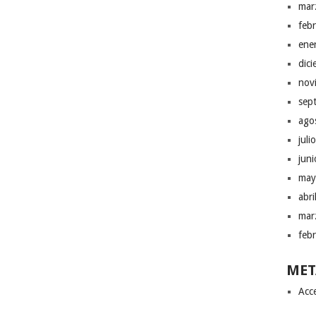
mar
feb
ene
dic
nov
sep
ago
juli
jun
may
abr
mar
feb
MET
Acc