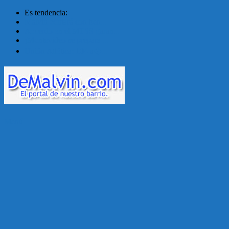
Es tendencia:
Malvín contará con ben...
Acuerdo en el MTSS garan...
¡Montevideo se prepara ...
Unión Atlética: 104 a�...
Menú