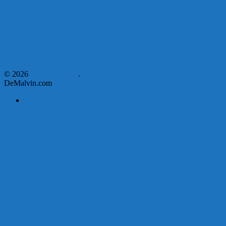
Corte de Agua en Malvín por rotura de línea troncal.
Asumen nuevas autoridades en el Municipio E
© 2026
DeMalvin.com
.
DeMalvin.com
Página de ejemplo