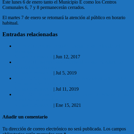
Este lunes 6 de enero tanto el Municipio E como los Centros
Comunales 6, 7 y 8 permanecerán cerrados.
El martes 7 de enero se retomará la atención al público en horario
habitual.
Entradas relacionadas
12.06.2017 Asumió Agustín Lescano como Alcalde del
Municipio E
No hay comentarios
|
Jun 12, 2017
05.07.2019 Inscripciones abiertas al «Fondo Solidario de
Materiales de Vivienda»
No hay comentarios
|
Jul 5, 2019
11.07.2019 Comenzaron los trabajos viales en calle Héctor
Gerona y calle Fontaina
No hay comentarios
|
Jul 11, 2019
15.01.2021 Municipio E difundió número de Whatsapp para
la realización de reclamos
No hay comentarios
|
Ene 15, 2021
Añadir un comentario
Tu dirección de correo electrónico no será publicada.
Los campos