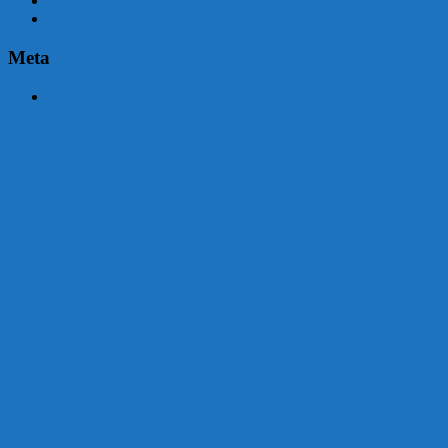
marzo 2015
febrero 2015
Meta
Acceder
Malvín contará con beneficiarios en Uruguay Impulsa
Acuerdo en el MTSS garantiza pago de salarios de COPSA en
agosto
¡Montevideo se prepara para el certamen «Señora de las Cuatro
Décadas»!
Unión Atlética: 104 años de Pasión Azulgrana en el Corazón de
Malvín