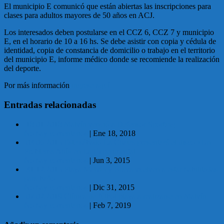
El municipio E comunicó que están abiertas las inscripciones para
clases para adultos mayores de 50 años en ACJ.
Los interesados deben postularse en el CCZ 6, CCZ 7 y municipio
E, en el horario de 10 a 16 hs. Se debe asistir con copia y cédula de
identidad, copia de constancia de domicilio o trabajo en el territorio
del municipio E, informe médico donde se recomiende la realización
del deporte.
Por más información
ingrese aquí.
Entradas relacionadas
18.01.2018 Malvín venció a Defensor Sporting
No hay comentarios
|
Ene 18, 2018
03.06.2015 Este sábado La Chaira presentará el disco «Un
Problema Ahí» en La Experimental
No hay comentarios
|
Jun 3, 2015
31.12.2015 Playa Malvín y Brava vuelven a estar habilitadas
para baño
No hay comentarios
|
Dic 31, 2015
07.02.2019 Clínica de fútbol playa a realizarse en Malvín
No hay comentarios
|
Feb 7, 2019