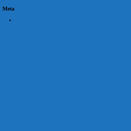
Meta
Acceder
Malvín contará con beneficiarios en Uruguay Impulsa
Acuerdo en el MTSS garantiza pago de salarios de COPSA en
agosto
¡Montevideo se prepara para el certamen «Señora de las Cuatro
Décadas»!
Unión Atlética: 104 años de Pasión Azulgrana en el Corazón de
Malvín