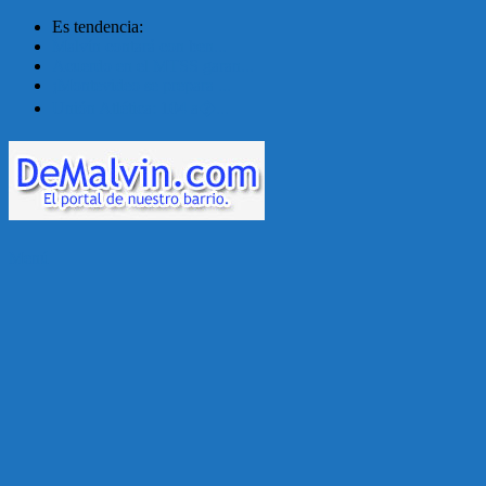
Es tendencia:
Malvín contará con ben...
Acuerdo en el MTSS garan...
¡Montevideo se prepara ...
Unión Atlética: 104 a�...
Menú