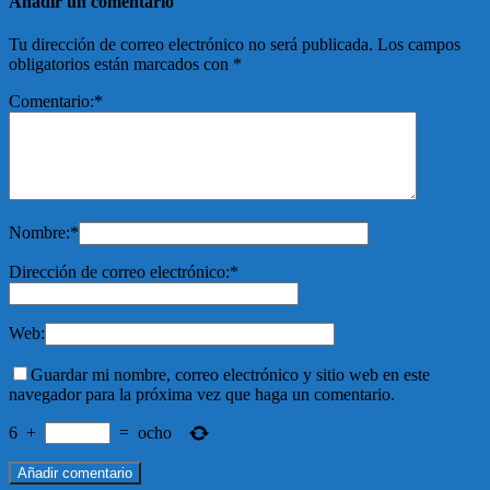
Añadir un comentario
Tu dirección de correo electrónico no será publicada.
Los campos
obligatorios están marcados con
*
Comentario:
*
Nombre:
*
Dirección de correo electrónico:
*
Web:
Guardar mi nombre, correo electrónico y sitio web en este
navegador para la próxima vez que haga un comentario.
6
+
=
ocho