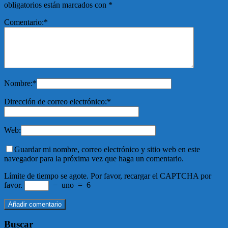
obligatorios están marcados con
*
Comentario:
*
Nombre:
*
Dirección de correo electrónico:
*
Web:
Guardar mi nombre, correo electrónico y sitio web en este
navegador para la próxima vez que haga un comentario.
Límite de tiempo se agote. Por favor, recargar el CAPTCHA por
favor.
−
uno
=
6
Buscar