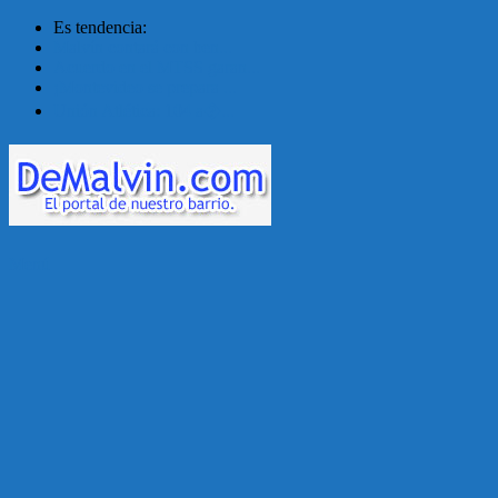
Es tendencia:
Malvín contará con ben...
Acuerdo en el MTSS garan...
¡Montevideo se prepara ...
Unión Atlética: 104 a�...
Menú