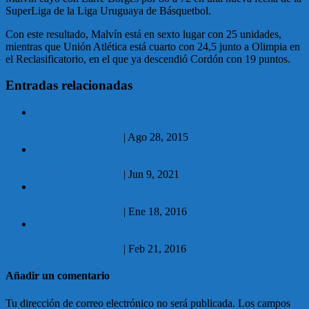
SuperLiga de la Liga Uruguaya de Básquetbol.
Con este resultado, Malvín está en sexto lugar con 25 unidades,
mientras que Unión Atlética está cuarto con 24,5 junto a Olimpia en
el Reclasificatorio, en el que ya descendió Cordón con 19 puntos.
Entradas relacionadas
28.08.2015 Tras vencer a Larrañaga, Unión Atlética jugará
hoy con Stockolmo
No hay comentarios
|
Ago 28, 2015
09.06.2021 Comenzaron los entrenamientos de Unión
Atlética
No hay comentarios
|
Jun 9, 2021
18.01.2016 Malvín clasificado a la siguiente fase de la Liga
de las Américas
No hay comentarios
|
Ene 18, 2016
21.02.2016 Finalizó participación de Malvín en la Liga de las
Américas
No hay comentarios
|
Feb 21, 2016
Añadir un comentario
Tu dirección de correo electrónico no será publicada.
Los campos