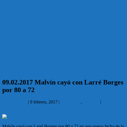
09.02.2017 Malvín cayó con Larré Borges
por 80 a 72
Carlos García
|
9 febrero, 2017
|
Básquetbol
,
Deportes
|
No hay
comentarios
Malvín cayó con Larré Borges por 80 a 72 en una nueva fecha de la