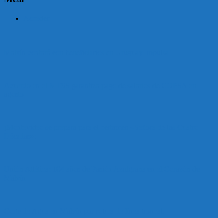
Acceder
Malvín contará con beneficiarios en Uruguay Impulsa
Acuerdo en el MTSS garantiza pago de salarios de COPSA en
agosto
¡Montevideo se prepara para el certamen «Señora de las Cuatro
Décadas»!
Unión Atlética: 104 años de Pasión Azulgrana en el Corazón de
Malvín
Corte de Agua en Malvín por rotura de línea troncal.