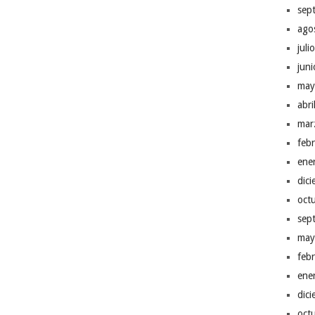
sep
ago
juli
jun
may
abr
mar
feb
ene
dic
oct
sep
may
feb
ene
dic
oct