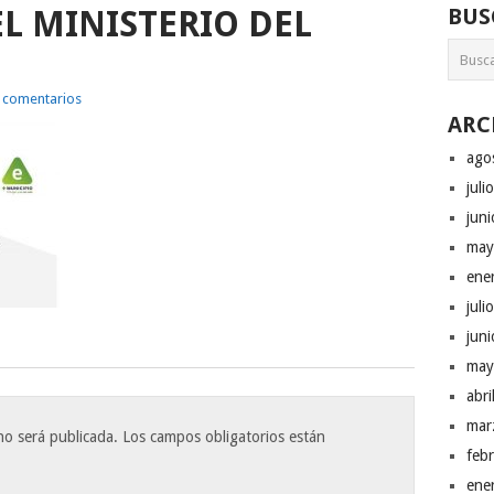
L MINISTERIO DEL
BUS
 comentarios
ARC
ago
juli
jun
may
ene
juli
jun
may
abr
mar
no será publicada.
Los campos obligatorios están
feb
ene