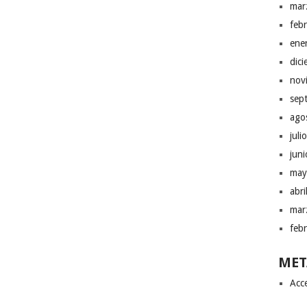
mar
feb
ene
dic
nov
sep
ago
juli
jun
may
abr
mar
feb
MET
Acc