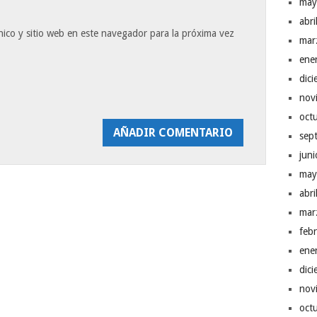
may
abr
ico y sitio web en este navegador para la próxima vez
mar
ene
dic
nov
oct
sep
jun
may
abr
mar
feb
ene
dic
nov
oct