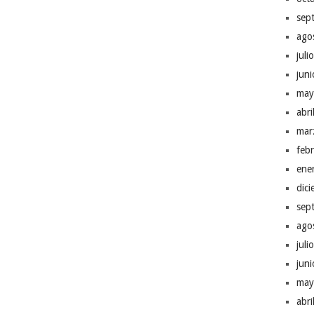
sep
ago
juli
jun
may
abr
mar
feb
ene
dic
sep
ago
juli
jun
may
abr