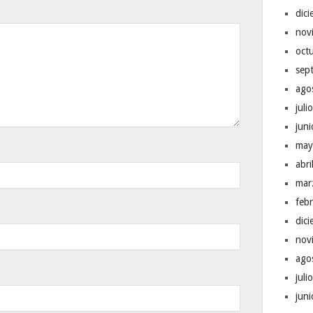
dic
nov
oct
sep
ago
juli
jun
may
abr
mar
feb
dic
nov
ago
juli
jun