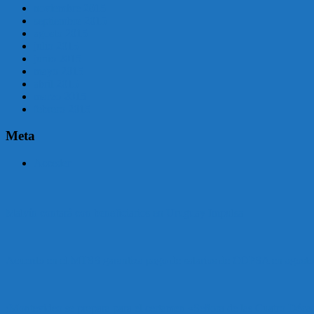
noviembre 2015
septiembre 2015
agosto 2015
julio 2015
junio 2015
mayo 2015
abril 2015
marzo 2015
febrero 2015
Meta
Acceder
Malvín contará con beneficiarios en Uruguay Impulsa
Acuerdo en el MTSS garantiza pago de salarios de COPSA en agosto
¡Montevideo se prepara para el certamen «Señora de las Cuatro Déca