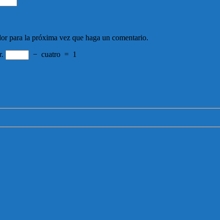
dor para la próxima vez que haga un comentario.
r.
−
cuatro
=
1