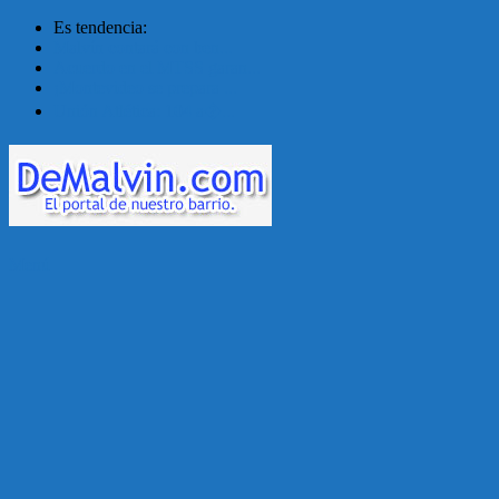
Es tendencia:
Malvín contará con ben...
Acuerdo en el MTSS garan...
¡Montevideo se prepara ...
Unión Atlética: 104 a�...
Menú