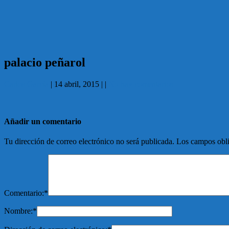
palacio peñarol
Carlos García
|
14 abril, 2015
|
|
No hay comentarios
Añadir un comentario
Tu dirección de correo electrónico no será publicada.
Los campos obli
Comentario:
*
Nombre:
*