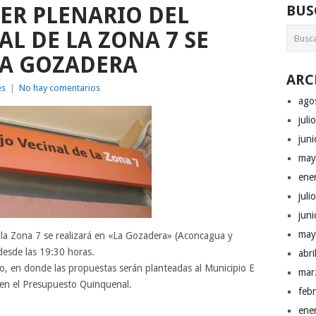
CER PLENARIO DEL
BUS
L DE LA ZONA 7 SE
LA GOZADERA
ARC
es
|
No hay comentarios
ago
juli
jun
may
ene
juli
jun
may
e la Zona 7 se realizará en «La Gozadera» (Aconcagua y
desde las 19:30 horas.
abr
ico, en donde las propuestas serán planteadas al Municipio E
mar
en el Presupuesto Quinquenal.
feb
ene