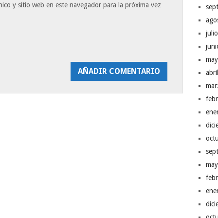
ico y sitio web en este navegador para la próxima vez
sep
ago
juli
jun
may
abr
mar
feb
ene
dic
oct
sep
may
feb
ene
dic
oct