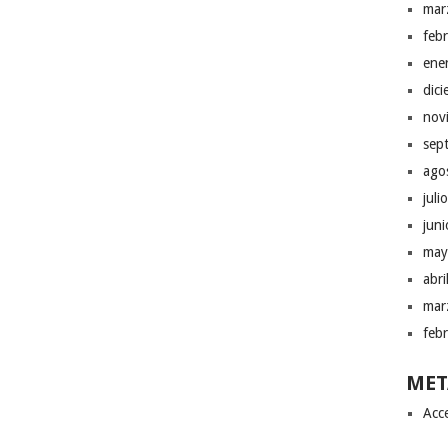
mar
feb
ene
dic
nov
sep
ago
juli
jun
may
abr
mar
feb
MET
Acc