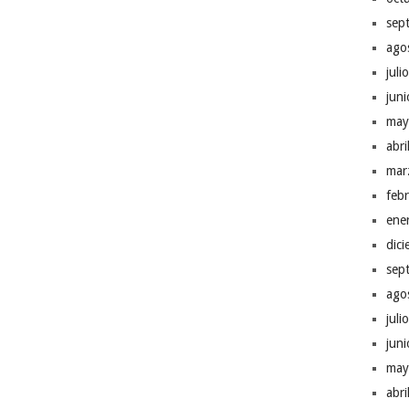
sep
ago
juli
jun
may
abr
mar
feb
ene
dic
sep
ago
juli
jun
may
abr