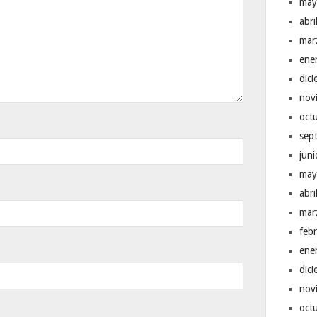
may
abr
mar
ene
dic
nov
oct
sep
jun
may
abr
mar
feb
ene
dic
nov
oct