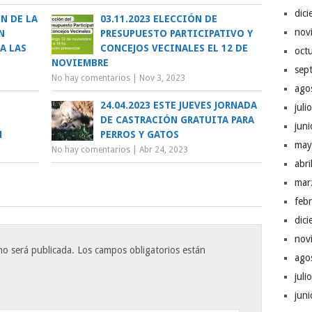
dic
ÓN DE LA
03.11.2023 ELECCIÓN DE
nov
N
PRESUPUESTO PARTICIPATIVO Y
A LAS
CONCEJOS VECINALES EL 12 DE
oct
NOVIEMBRE
sep
No hay comentarios
|
Nov 3, 2023
ago
24.04.2023 ESTE JUEVES JORNADA
juli
DE CASTRACIÓN GRATUITA PARA
jun
N
PERROS Y GATOS
may
No hay comentarios
|
Abr 24, 2023
abr
mar
feb
dic
nov
no será publicada.
Los campos obligatorios están
ago
juli
jun