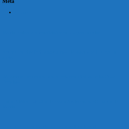
Meta
Acceder
Malvín contará con beneficiarios en Uruguay Impulsa
Acuerdo en el MTSS garantiza pago de salarios de COPSA en
agosto
¡Montevideo se prepara para el certamen «Señora de las Cuatro
Décadas»!
Unión Atlética: 104 años de Pasión Azulgrana en el Corazón de
Malvín
Corte de Agua en Malvín por rotura de línea troncal.