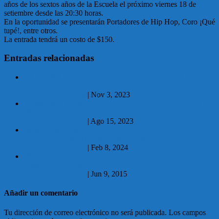
años de los sextos años de la Escuela el próximo viernes 18 de
setiembre desde las 20:30 horas.
En la oportunidad se presentarán Portadores de Hip Hop, Coro ¡Qué
tupé!, entre otros.
La entrada tendrá un costo de $150.
Entradas relacionadas
03.11.2023 Elección de Presupuesto Participativo y Concejos
Vecinales el 12 de noviembre
No hay comentarios
|
Nov 3, 2023
15.08.2023 Resumen de los logros del Municipio E en el
2022 presentado por la Alcaldesa
No hay comentarios
|
Ago 15, 2023
08.02.2024 Celebración del Corso Barrial de la Zona 8:
Inscripciones abiertas hasta el 20 de febrero
No hay comentarios
|
Feb 8, 2024
09.06.2015 En el Centro Cultural La Experimental se llevará
a cabo el tercer Festival de Magos Infantiles
No hay comentarios
|
Jun 9, 2015
Añadir un comentario
Tu dirección de correo electrónico no será publicada.
Los campos