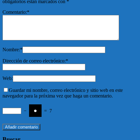
obligatorios están marcados con
*
Comentario:
*
Nombre:
*
Dirección de correo electrónico:
*
Web:
Guardar mi nombre, correo electrónico y sitio web en este
navegador para la próxima vez que haga un comentario.
−
=
7
Buscar