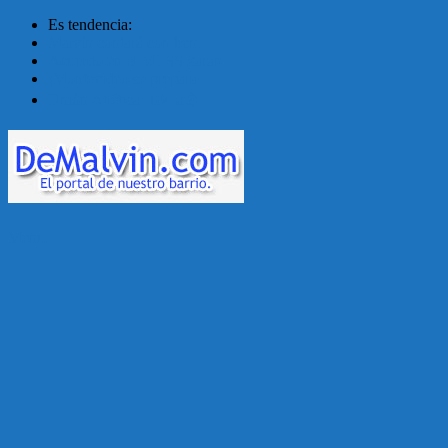
Es tendencia:
Malvín contará con ben...
Acuerdo en el MTSS garan...
¡Montevideo se prepara ...
Unión Atlética: 104 a�...
Menú