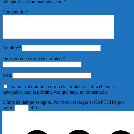
obligatorios están marcados con
*
Comentario:
*
Nombre:
*
Dirección de correo electrónico:
*
Web:
Guardar mi nombre, correo electrónico y sitio web en este
navegador para la próxima vez que haga un comentario.
Límite de tiempo se agote. Por favor, recargar el CAPTCHA por
favor.
+
6
=