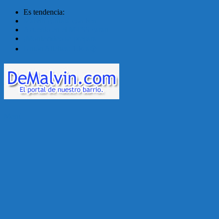
Es tendencia:
Malvín contará con ben...
Acuerdo en el MTSS garan...
¡Montevideo se prepara ...
Unión Atlética: 104 a�...
Menú