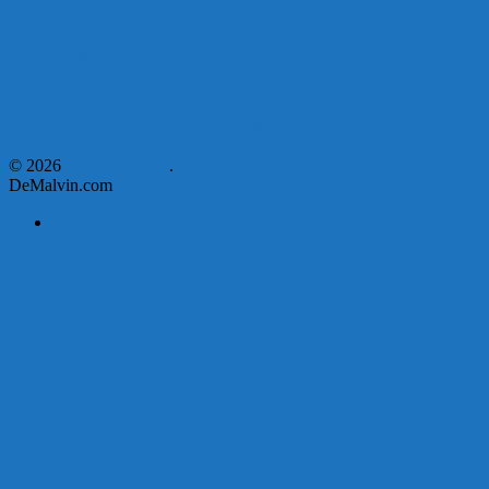
Corte de Agua en Malvín por rotura de línea troncal.
Asumen nuevas autoridades en el Municipio E
© 2026
DeMalvin.com
.
DeMalvin.com
Página de ejemplo