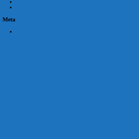
marzo 2015
febrero 2015
Meta
Acceder
Malvín contará con beneficiarios en Uruguay Impulsa
Acuerdo en el MTSS garantiza pago de salarios de COPSA en
agosto
¡Montevideo se prepara para el certamen «Señora de las Cuatro
Décadas»!
Unión Atlética: 104 años de Pasión Azulgrana en el Corazón de
Malvín