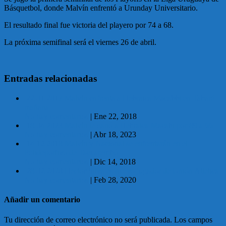
Básquetbol, donde Malvín enfrentó a Urunday Universitario.
El resultado final fue victoria del playero por 74 a 68.
La próxima semifinal será el viernes 26 de abril.
Entradas relacionadas
22.01.2017 Malvín enfrenta a Hebraica Macabbi en Tabaré
mañana
No hay comentarios
|
Ene 22, 2018
18.04.2023 Malvín le ganó a Hebraica Macabi por 89 a 66
No hay comentarios
|
Abr 18, 2023
14.12.2018 Malvín y Nacional se enfrentarán en el
Polideportivo de Tacuarembó
No hay comentarios
|
Dic 14, 2018
28.02.2020 Héctor Silva es nuevo jugador de Unión Atlética
No hay comentarios
|
Feb 28, 2020
Añadir un comentario
Tu dirección de correo electrónico no será publicada.
Los campos