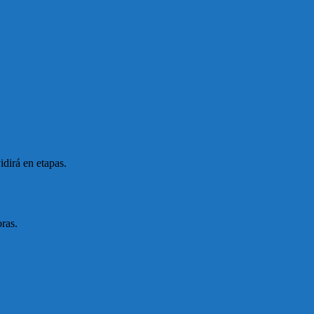
idirá en etapas.
-gestion/etapas-vacunacion-contra-gripe
ras.