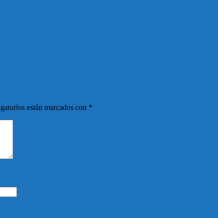
aya Malvín
en Sala La Expermiental
ontevideo recibió vacunación contra COVID-19
e Montevideo!
gatorios están marcados con
*