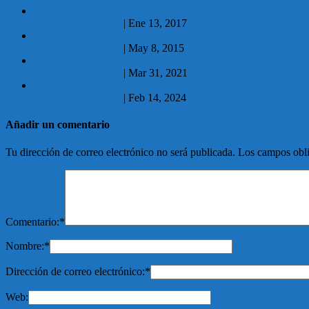
13.01.2017 Programa de Escuelas Deportvas de Verano en Pl
No hay comentarios
|
Ene 13, 2017
08.05.2015 «Bandas emergentes de Rock House» este sábado 
No hay comentarios
|
May 8, 2015
31.03.2021 Poco más del 18% de la población objetivo de M
No hay comentarios
|
Mar 31, 2021
14.02.2024 Sábado, 2 de marzo: ¡Corso barrial en la zona 6 d
No hay comentarios
|
Feb 14, 2024
Añadir un comentario
Tu dirección de correo electrónico no será publicada.
Los campos obli
Comentario:
*
Nombre:
*
Dirección de correo electrónico:
*
Web: