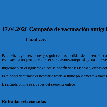
17.04.2020 Campaña de vacunación antigrip
Carlos García
|
17 abril, 2020
|
Municipales
,
Sociales
|
No hay coment
Para evitar aglomeraciones y seguir con las medidas de prevención con
Esta vacuna no protege contra el coronavirus aunque sí ayuda a preven
Ingresando en el siguiente enlace se podrán ver las fechas y etapas c
Para poder vacunarse es necesario reservar turno previamente a travé
La agenda online es a través del siguiente enlace:
https://www.gub.uy/
Entradas relacionadas