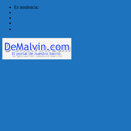
Es tendencia:
Malvín contará con ben...
Acuerdo en el MTSS garan...
¡Montevideo se prepara ...
Unión Atlética: 104 a�...
Menú