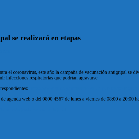
al se realizará en etapas
arios
tra el coronavirus, este año la campaña de vacunación antigripal se div
ir infecciones respiratorias que podrían agravarse.
orrespondientes:
https://www.gub.uy/ministerio-salud-publica/politicas-y
s de agenda web o del 0800 4567 de lunes a viernes de 08:00 a 20:00 ho
tramites/agenda-vacuna-antigripal