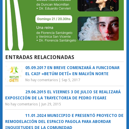
ENTRADAS RELACIONADAS
05.09.2017 EN BREVE COMENZARÁ A FUNCIONAR
EL CAIF «BETÚM DETÍ» EN MALVÍN NORTE
No hay comentarios
|
Sep 5, 2017
29.06.2015 EL VIERNES 3 DE JULIO SE REALIZARÁ
EXPOSICIÓN DE LA TRAYECTORIA DE PEDRO FIGARI
No hay comentarios
|
Jun 29, 2015
11.01.2024 MUNICIPIO E PRESENTÓ PROYECTO DE
REMODELACIÓN DEL ESPACIO PAGOLA PARA ABORDAR
INQUIETUDES DE LA COMUNIDAD