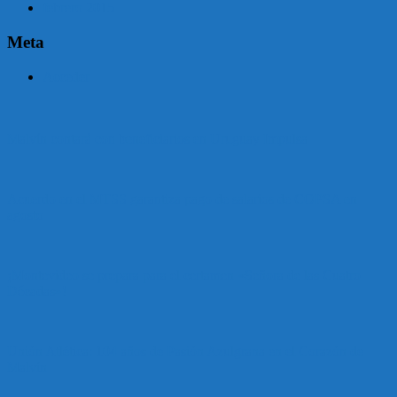
febrero 2015
Meta
Acceder
Malvín contará con beneficiarios en Uruguay Impulsa
Acuerdo en el MTSS garantiza pago de salarios de COPSA en
agosto
¡Montevideo se prepara para el certamen «Señora de las Cuatro
Décadas»!
Unión Atlética: 104 años de Pasión Azulgrana en el Corazón de
Malvín