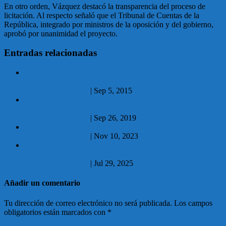
En otro orden, Vázquez destacó la transparencia del proceso de
licitación. Al respecto señaló que el Tribunal de Cuentas de la
República, integrado por ministros de la oposición y del gobierno,
aprobó por unanimidad el proyecto.
Entradas relacionadas
05.09.2015 Ruben Rada se presentará el domingo 13 en el
Teatro Alfredo Moreno
No hay comentarios
|
Sep 5, 2015
26.09.2019 Gimnasia gratuita para Damas en el Centro
Cultural Malvín Norte
No hay comentarios
|
Sep 26, 2019
10.11.2023 A los 83 años falleció Daniel Astori
No hay comentarios
|
Nov 10, 2023
¡Montevideo se prepara para el certamen «Señora de las
Cuatro Décadas»!
No hay comentarios
|
Jul 29, 2025
Añadir un comentario
Tu dirección de correo electrónico no será publicada.
Los campos
obligatorios están marcados con
*