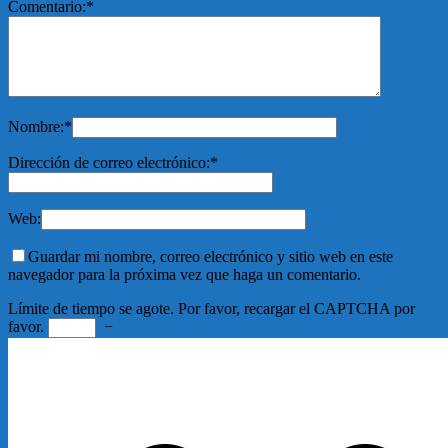
Comentario:
*
Nombre:
*
Dirección de correo electrónico:
*
Web:
Guardar mi nombre, correo electrónico y sitio web en este
navegador para la próxima vez que haga un comentario.
Límite de tiempo se agote. Por favor, recargar el CAPTCHA por
favor.
−