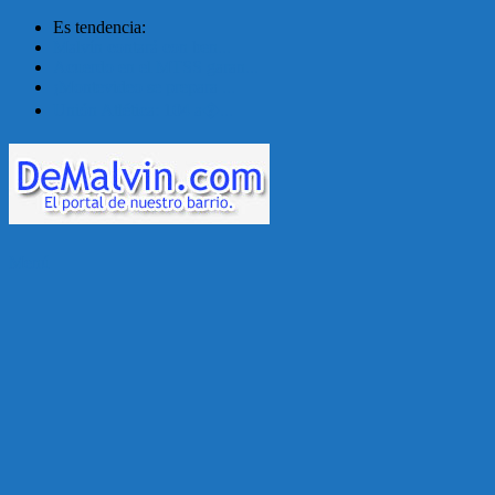
Es tendencia:
Malvín contará con ben...
Acuerdo en el MTSS garan...
¡Montevideo se prepara ...
Unión Atlética: 104 a�...
Menú