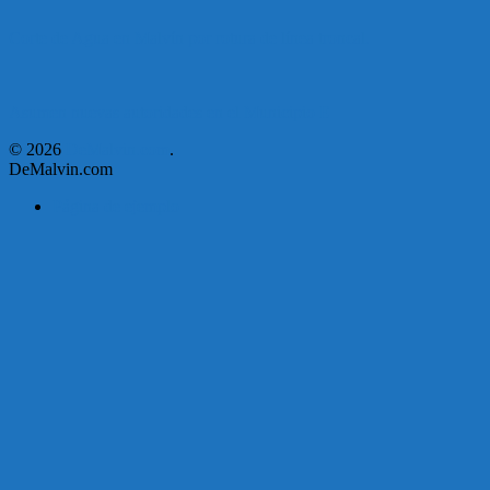
Corte de Agua en Malvín por rotura de línea troncal.
Asumen nuevas autoridades en el Municipio E
© 2026
DeMalvin.com
.
DeMalvin.com
Página de ejemplo