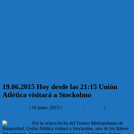
19.06.2015 Hoy desde las 21:15 Unión
Atlética visitará a Stockolmo
Carlos García
|
19 junio, 2015
|
Básquetbol
,
Deportes
|
No hay
comentarios
Por la octava fecha del Torneo Metropolitano de
Básquetbol, Unión Atlética visitará a Stockolmo, uno de los líderes
del certamen. El encuentro comenzará a las 21:15 horas de hoy.