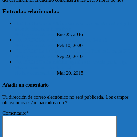
Entradas relacionadas
25.01.2016 Unión Atlética convoca a aspirantes entre 4 y 19
años de edad para formativas
No hay comentarios
|
Ene 25, 2016
10.02.2020 Malvín derrotó a Biguá por 94 a 78
No hay comentarios
|
Feb 10, 2020
22.09.2019 La Luz fue el rival de Alto Perú en la etapa N°11
No hay comentarios
|
Sep 22, 2019
20.03.2015 Unión Atlética jugará ante Poveda por la Liga
Mayor Femenina de Handball
No hay comentarios
|
Mar 20, 2015
Añadir un comentario
Tu dirección de correo electrónico no será publicada.
Los campos
obligatorios están marcados con
*
Comentario:
*