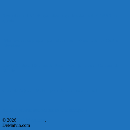
Acuerdo en el MTSS garantiza pago de salarios de COPSA en
agosto
¡Montevideo se prepara para el certamen «Señora de las Cuatro
Décadas»!
Unión Atlética: 104 años de Pasión Azulgrana en el Corazón de
Malvín
Corte de Agua en Malvín por rotura de línea troncal.
Asumen nuevas autoridades en el Municipio E
© 2026
DeMalvin.com
.
DeMalvin.com