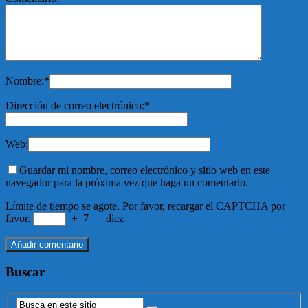
Nombre:
*
Dirección de correo electrónico:
*
Web:
Guardar mi nombre, correo electrónico y sitio web en este
navegador para la próxima vez que haga un comentario.
Límite de tiempo se agote. Por favor, recargar el CAPTCHA por
favor.
+
7
=
diez
Buscar