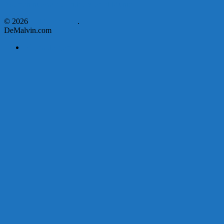
Asumen nuevas autoridades en el Municipio E
© 2026
DeMalvin.com
.
DeMalvin.com
Página de ejemplo