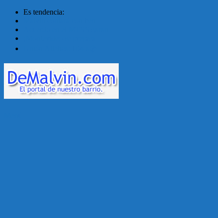
Es tendencia:
Malvín contará con ben...
Acuerdo en el MTSS garan...
¡Montevideo se prepara ...
Unión Atlética: 104 a�...
Menú