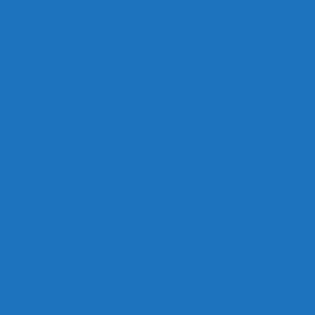
Malvín contará con beneficiarios en Uruguay Impulsa
Acuerdo en el MTSS garantiza pago de salarios de COPSA en
agosto
¡Montevideo se prepara para el certamen «Señora de las Cuatro
Décadas»!
Unión Atlética: 104 años de Pasión Azulgrana en el Corazón de
Malvín
Corte de Agua en Malvín por rotura de línea troncal.