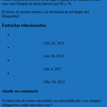
caer con Olimpia en duelo directo por 95 a 79.
El deseo de pronto retorno a la divisional de privilegio del
Básquetbol.
Entradas relacionadas
25.04.2021 Victoria de Malvín frente a Urunday
Universitario
No hay comentarios
|
Abr 25, 2021
19.06.2015 Hoy desde las 21:15 Unión Atlética visitará a
Stockolmo
No hay comentarios
|
Jun 19, 2015
04.06.2017 Alto Perú enfrentó a Huracán Buceo en la
segunda fecha de la «C»
No hay comentarios
|
Jun 4, 2017
18.03.2021 Unión Atlética continúa con sus actividades
suspendidas
No hay comentarios
|
Mar 18, 2021
Añadir un comentario
Tu dirección de correo electrónico no será publicada.
Los campos
obligatorios están marcados con
*