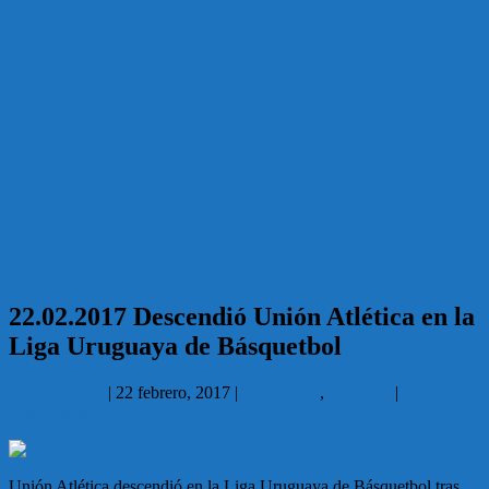
22.02.2017 Descendió Unión Atlética en la
Liga Uruguaya de Básquetbol
Carlos García
|
22 febrero, 2017
|
Básquetbol
,
Deportes
|
No hay
comentarios
Unión Atlética descendió en la Liga Uruguaya de Básquetbol tras