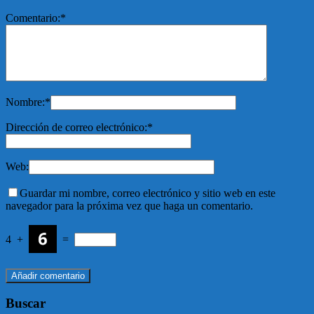
Comentario:
*
Nombre:
*
Dirección de correo electrónico:
*
Web:
Guardar mi nombre, correo electrónico y sitio web en este
navegador para la próxima vez que haga un comentario.
4
+
=
Buscar