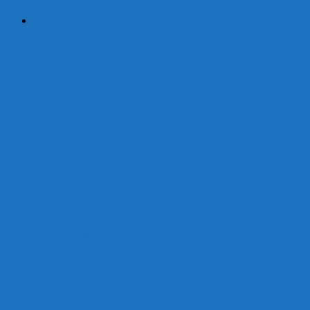
Acceder
Malvín contará con beneficiarios en Uruguay Impulsa
Acuerdo en el MTSS garantiza pago de salarios de COPSA en
agosto
¡Montevideo se prepara para el certamen «Señora de las Cuatro
Décadas»!
Unión Atlética: 104 años de Pasión Azulgrana en el Corazón de
Malvín
Corte de Agua en Malvín por rotura de línea troncal.