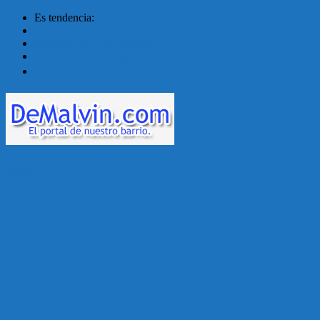
Es tendencia:
Malvín contará con ben...
Acuerdo en el MTSS garan...
¡Montevideo se prepara ...
Unión Atlética: 104 a�...
Menú