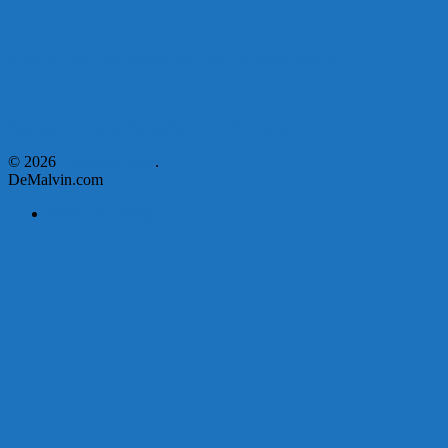
Corte de Agua en Malvín por rotura de línea troncal.
Asumen nuevas autoridades en el Municipio E
© 2026
DeMalvin.com
.
DeMalvin.com
Página de ejemplo