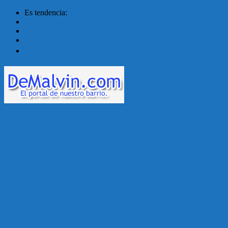
Es tendencia:
Malvín contará con ben...
Acuerdo en el MTSS garan...
¡Montevideo se prepara ...
Unión Atlética: 104 a�...
Menú