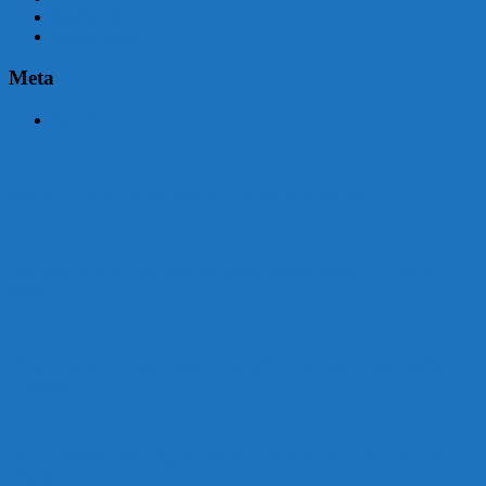
marzo 2015
febrero 2015
Meta
Acceder
Malvín contará con beneficiarios en Uruguay Impulsa
Acuerdo en el MTSS garantiza pago de salarios de COPSA en
agosto
¡Montevideo se prepara para el certamen «Señora de las Cuatro
Décadas»!
Unión Atlética: 104 años de Pasión Azulgrana en el Corazón de
Malvín