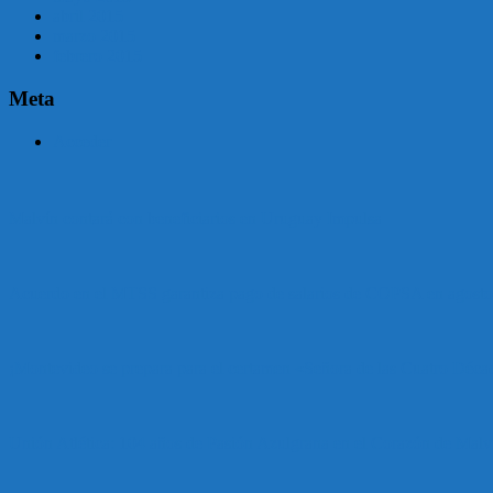
abril 2015
marzo 2015
febrero 2015
Meta
Acceder
Malvín contará con beneficiarios en Uruguay Impulsa
Acuerdo en el MTSS garantiza pago de salarios de COPSA en agosto
¡Montevideo se prepara para el certamen «Señora de las Cuatro Déca
Unión Atlética: 104 años de Pasión Azulgrana en el Corazón de Malv