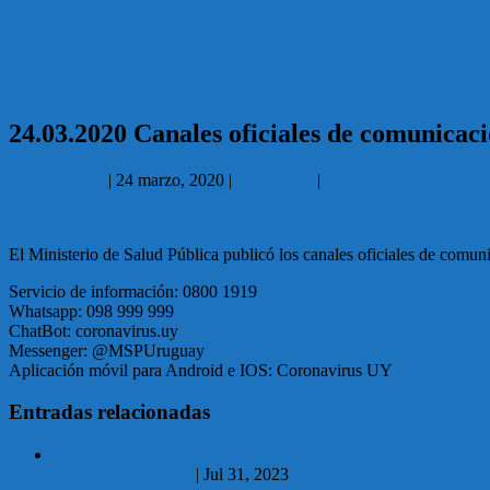
24.03.2020 Canales oficiales de comunica
Carlos García
|
24 marzo, 2020
|
Nacionales
|
No hay comentarios
El Ministerio de Salud Pública publicó los canales oficiales de com
Servicio de información: 0800 1919
Whatsapp: 098 999 999
ChatBot: coronavirus.uy
Messenger: @MSPUruguay
Aplicación móvil para Android e IOS: Coronavirus UY
Entradas relacionadas
31.07.2023 Primer Encuentro Nacional de Feminismos del Frent
No hay comentarios
|
Jul 31, 2023