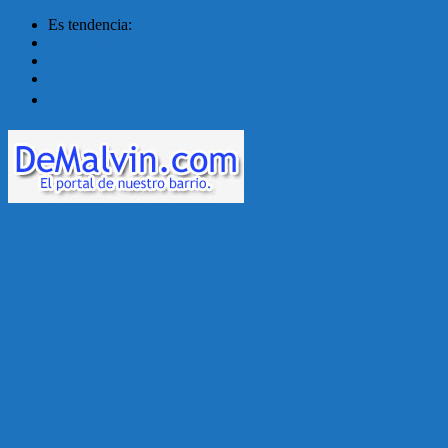
Es tendencia:
Malvín contará con ben...
Acuerdo en el MTSS garan...
¡Montevideo se prepara ...
Unión Atlética: 104 a�...
Menú