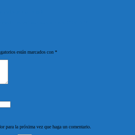
ociales de todo el país
ontevideo recibió vacunación contra COVID-19
gatorios están marcados con
*
dor para la próxima vez que haga un comentario.