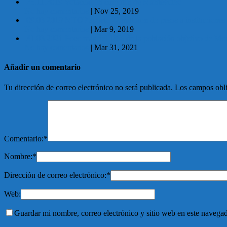
25.11.2019 Votación en circuitos de Montevideo
No hay comentarios
|
Nov 25, 2019
09.03.2019 MTOP aportó 22 millones de pesos a instituciones s
No hay comentarios
|
Mar 9, 2019
31.03.2021 Poco más del 18% de la población objetivo de M
No hay comentarios
|
Mar 31, 2021
Añadir un comentario
Tu dirección de correo electrónico no será publicada.
Los campos obli
Comentario:
*
Nombre:
*
Dirección de correo electrónico:
*
Web:
Guardar mi nombre, correo electrónico y sitio web en este navega