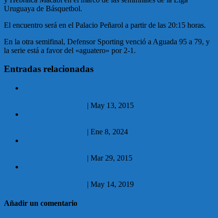
Uruguaya de Básquetbol.
El encuentro será en el Palacio Peñarol a partir de las 20:15 horas.
En la otra semifinal, Defensor Sporting venció a Aguada 95 a 79, y
la serie está a favor del «aguatero» por 2-1.
Entradas relacionadas
13.05.2015 Malvín disputó la final del Torneo Sub 23 de
Básquetbol
No hay comentarios
|
May 13, 2015
08.01.2024 Inscripciones abiertas a clases de zumba en el
Centro Cultural Casa del Vecino Misterio
No hay comentarios
|
Ene 8, 2024
29.03.2015 Unión Atlética jugó ante Urupan en la segunda
fecha de la Liga Mayor Femenina de Handball
No hay comentarios
|
Mar 29, 2015
14.05.2019 Hoy se disputará la segunda final entre Malvín y
Aguada
No hay comentarios
|
May 14, 2019
Añadir un comentario