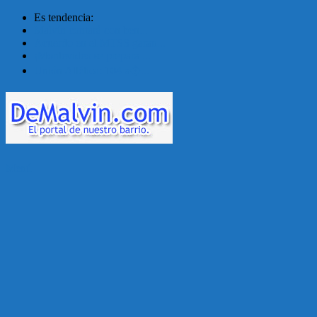
Es tendencia:
Malvín contará con ben...
Acuerdo en el MTSS garan...
¡Montevideo se prepara ...
Unión Atlética: 104 a�...
Menú