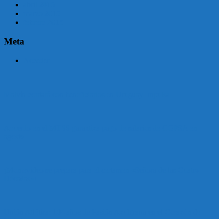
abril 2015
marzo 2015
febrero 2015
Meta
Acceder
Malvín contará con beneficiarios en Uruguay Impulsa
Acuerdo en el MTSS garantiza pago de salarios de COPSA en
agosto
¡Montevideo se prepara para el certamen «Señora de las Cuatro
Décadas»!
Unión Atlética: 104 años de Pasión Azulgrana en el Corazón de