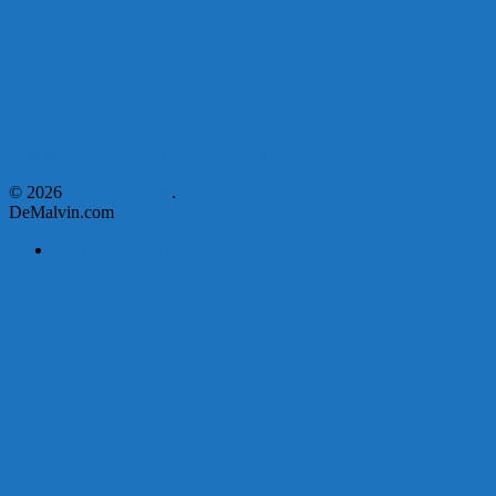
Malvín
Corte de Agua en Malvín por rotura de línea troncal.
Asumen nuevas autoridades en el Municipio E
© 2026
DeMalvin.com
.
DeMalvin.com
Página de ejemplo