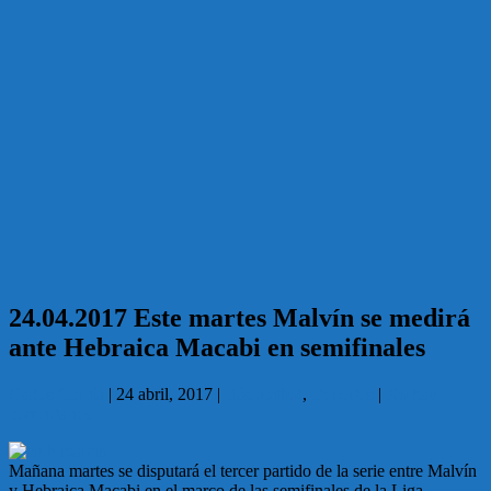
24.04.2017 Este martes Malvín se medirá
ante Hebraica Macabi en semifinales
Carlos García
|
24 abril, 2017
|
Básquetbol
,
Deportes
|
No hay
comentarios
Mañana martes se disputará el tercer partido de la serie entre Malvín
y Hebraica Macabi en el marco de las semifinales de la Liga