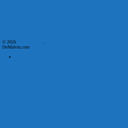
Corte de Agua en Malvín por rotura de línea troncal.
Asumen nuevas autoridades en el Municipio E
© 2026
DeMalvin.com
.
DeMalvin.com
Página de ejemplo