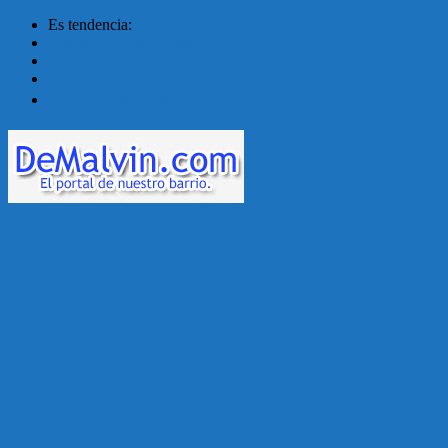
Es tendencia:
Malvín contará con ben...
Acuerdo en el MTSS garan...
¡Montevideo se prepara ...
Unión Atlética: 104 a�...
Menú