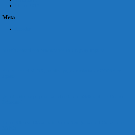
marzo 2015
febrero 2015
Meta
Acceder
Malvín contará con beneficiarios en Uruguay Impulsa
Acuerdo en el MTSS garantiza pago de salarios de COPSA en
agosto
¡Montevideo se prepara para el certamen «Señora de las Cuatro
Décadas»!
Unión Atlética: 104 años de Pasión Azulgrana en el Corazón de
Malvín