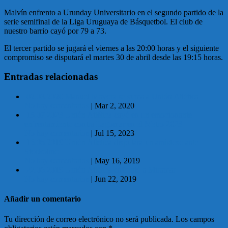
Malvín enfrento a Urunday Universitario en el segundo partido de la
serie semifinal de la Liga Uruguaya de Básquetbol. El club de
nuestro barrio cayó por 79 a 73.
El tercer partido se jugará el viernes a las 20:00 horas y el siguiente
compromiso se disputará el martes 30 de abril desde las 19:15 horas.
Entradas relacionadas
02.03.2020 Manuel Mayora se suma a Unión Atlética
No hay comentarios
|
Mar 2, 2020
15.07.2023 Unión Atlética cayó en un emocionante
enfrentamiento contra Lagomar en el Metro 2023
No hay comentarios
|
Jul 15, 2023
16.05.2019 Unión Atlética disputará un amistoso ante
Stockolmo
No hay comentarios
|
May 16, 2019
22.06.2019 Unión Atlética enfrentó a Miramar
No hay comentarios
|
Jun 22, 2019
Añadir un comentario
Tu dirección de correo electrónico no será publicada.
Los campos