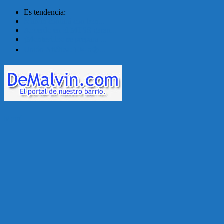
Es tendencia:
Malvín contará con ben...
Acuerdo en el MTSS garan...
¡Montevideo se prepara ...
Unión Atlética: 104 a�...
Menú