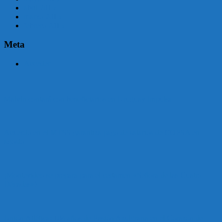
abril 2015
marzo 2015
febrero 2015
Meta
Acceder
Malvín contará con beneficiarios en Uruguay Impulsa
Acuerdo en el MTSS garantiza pago de salarios de COPSA en
agosto
¡Montevideo se prepara para el certamen «Señora de las Cuatro
Décadas»!
Unión Atlética: 104 años de Pasión Azulgrana en el Corazón de