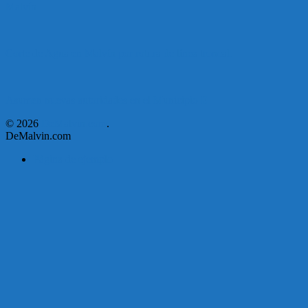
Malvín
Corte de Agua en Malvín por rotura de línea troncal.
Asumen nuevas autoridades en el Municipio E
© 2026
DeMalvin.com
.
DeMalvin.com
Página de ejemplo