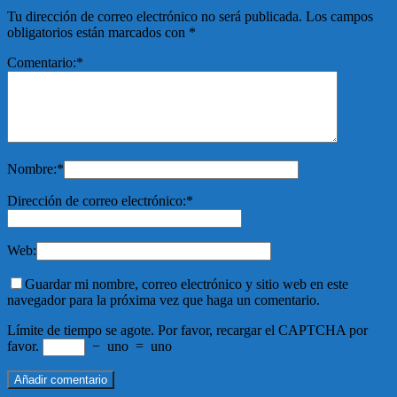
Tu dirección de correo electrónico no será publicada.
Los campos
obligatorios están marcados con
*
Comentario:
*
Nombre:
*
Dirección de correo electrónico:
*
Web:
Guardar mi nombre, correo electrónico y sitio web en este
navegador para la próxima vez que haga un comentario.
Límite de tiempo se agote. Por favor, recargar el CAPTCHA por
favor.
−
uno
=
uno