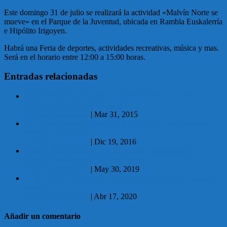
Este domingo 31 de julio se realizará la actividad «Malvín Norte se
mueve» en el Parque de la Juventud, ubicada en Rambla Euskalerría
e Hipólito Irigoyen.
Habrá una Feria de deportes, actividades recreativas, música y mas.
Será en el horario entre 12:00 a 15:00 horas.
Entradas relacionadas
31.03.2015 Se jugó el tercer partido y está 2 a 1 a favor de
Hebraica Macabi sobre Malvín
No hay comentarios
|
Mar 31, 2015
19.12.2016 Malvín jugará la SuperLiga y Unión Atlética
buscará la Permanencia
No hay comentarios
|
Dic 19, 2016
30.05.2019 Unión Atlética realizará la presentación del
plantel e indumentaria para este 2019
No hay comentarios
|
May 30, 2019
17.04.2020 Campaña de vacunación antigripal se realizará en
etapas
No hay comentarios
|
Abr 17, 2020
Añadir un comentario