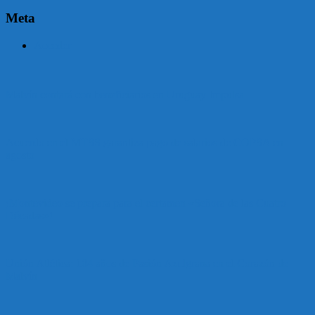
Meta
Acceder
Malvín contará con beneficiarios en Uruguay Impulsa
Acuerdo en el MTSS garantiza pago de salarios de COPSA en
agosto
¡Montevideo se prepara para el certamen «Señora de las Cuatro
Décadas»!
Unión Atlética: 104 años de Pasión Azulgrana en el Corazón de
Malvín