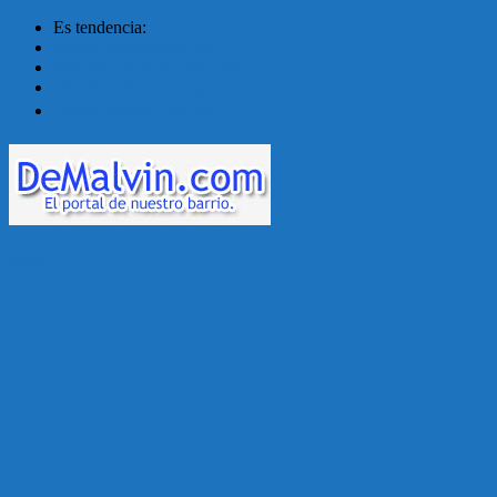
Es tendencia:
Malvín contará con ben...
Acuerdo en el MTSS garan...
¡Montevideo se prepara ...
Unión Atlética: 104 a�...
Menú