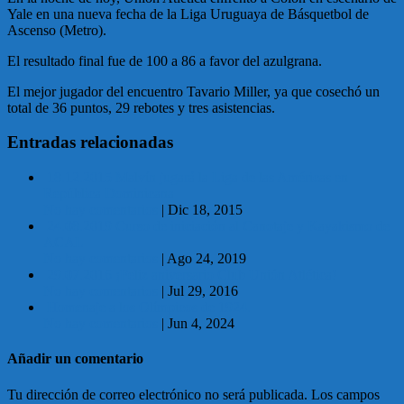
Yale en una nueva fecha de la Liga Uruguaya de Básquetbol de
Ascenso (Metro).
El resultado final fue de 100 a 86 a favor del azulgrana.
El mejor jugador del encuentro Tavario Miller, ya que cosechó un
total de 36 puntos, 29 rebotes y tres asistencias.
Entradas relacionadas
18.12.2015 Malvín jugará la Liga de las Américas en
República Dominicana
No hay comentarios
|
Dic 18, 2015
24.08.2019 Curso de iniciación al Canotaje y Kayakismo de
ACAL
No hay comentarios
|
Ago 24, 2019
29.07.2016 ¡Feliz aniversario Club Unión Atlética!
No hay comentarios
|
Jul 29, 2016
Homenaje a los Olímpicos de 1924.
No hay comentarios
|
Jun 4, 2024
Añadir un comentario
Tu dirección de correo electrónico no será publicada.
Los campos