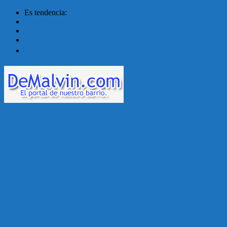
Es tendencia:
Malvín contará con ben...
Acuerdo en el MTSS garan...
¡Montevideo se prepara ...
Unión Atlética: 104 a�...
Menú