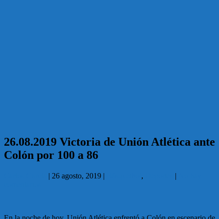
26.08.2019 Victoria de Unión Atlética ante
Colón por 100 a 86
Carlos García
|
26 agosto, 2019
|
Básquetbol
,
Deportes
|
No hay
comentarios
En la noche de hoy, Unión Atlética enfrentó a Colón en escenario de