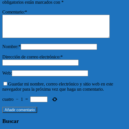
obligatorios están marcados con
*
Comentario:
*
Nombre:
*
Dirección de correo electrónico:
*
Web:
Guardar mi nombre, correo electrónico y sitio web en este
navegador para la próxima vez que haga un comentario.
cuatro
−
1
=
Buscar