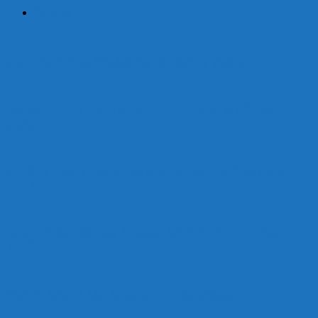
Acceder
Malvín contará con beneficiarios en Uruguay Impulsa
Acuerdo en el MTSS garantiza pago de salarios de COPSA en
agosto
¡Montevideo se prepara para el certamen «Señora de las Cuatro
Décadas»!
Unión Atlética: 104 años de Pasión Azulgrana en el Corazón de
Malvín
Corte de Agua en Malvín por rotura de línea troncal.