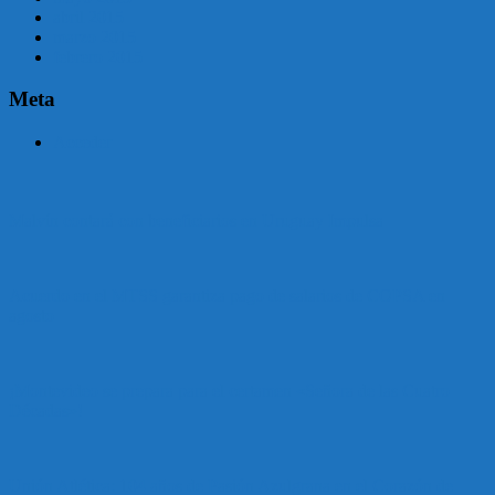
abril 2015
marzo 2015
febrero 2015
Meta
Acceder
Malvín contará con beneficiarios en Uruguay Impulsa
Acuerdo en el MTSS garantiza pago de salarios de COPSA en
agosto
¡Montevideo se prepara para el certamen «Señora de las Cuatro
Décadas»!
Unión Atlética: 104 años de Pasión Azulgrana en el Corazón de