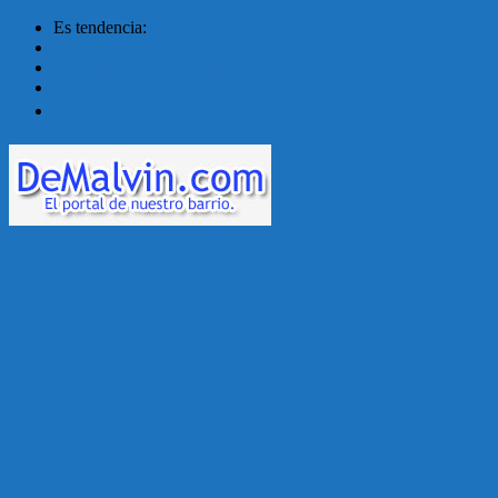
Es tendencia:
Malvín contará con ben...
Acuerdo en el MTSS garan...
¡Montevideo se prepara ...
Unión Atlética: 104 a�...
Menú