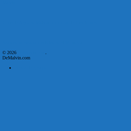
Malvín
Corte de Agua en Malvín por rotura de línea troncal.
Asumen nuevas autoridades en el Municipio E
© 2026
DeMalvin.com
.
DeMalvin.com
Página de ejemplo