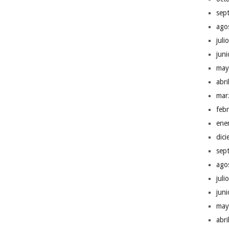
sep
ago
juli
jun
may
abr
mar
feb
ene
dic
sep
ago
juli
jun
may
abr