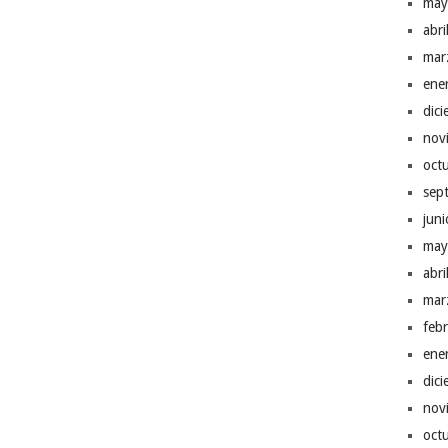
may
abr
mar
ene
dic
nov
oct
sep
jun
may
abr
mar
feb
ene
dic
nov
oct