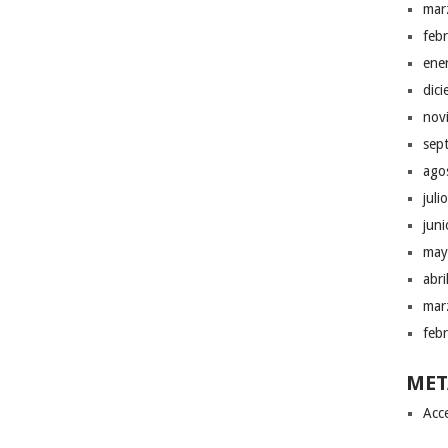
mar
feb
ene
dic
nov
sep
ago
juli
jun
may
abr
mar
feb
MET
Acc