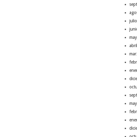
sep
ago
juli
jun
may
abr
mar
feb
ene
dic
oct
sep
may
feb
ene
dic
oct