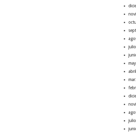
dic
nov
oct
sep
ago
juli
jun
may
abr
mar
feb
dic
nov
ago
juli
jun