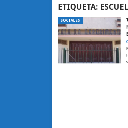
ETIQUETA:
ESCUE
SOCIALES
C
E
F
s