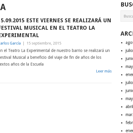
BUS
LA
15.09.2015 ESTE VIERNES SE REALIZARÁ UN
FESTIVAL MUSICAL EN EL TEATRO LA
ARC
EXPERIMENTAL
ago
arlos García
|
15 septiembre, 2015
n el Teatro La Experimental de nuestro barrio se realizará un
juli
estival Musical a beneficio del viaje de fin de años de los
jun
extos años de la Escuela
may
Leer más
ene
juli
jun
may
abr
mar
feb
ene