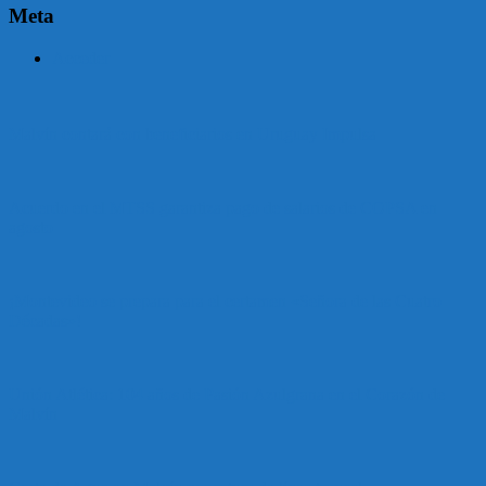
Meta
Acceder
Malvín contará con beneficiarios en Uruguay Impulsa
Acuerdo en el MTSS garantiza pago de salarios de COPSA en
agosto
¡Montevideo se prepara para el certamen «Señora de las Cuatro
Décadas»!
Unión Atlética: 104 años de Pasión Azulgrana en el Corazón de
Malvín