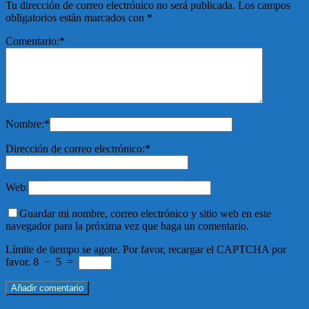
Tu dirección de correo electrónico no será publicada.
Los campos
obligatorios están marcados con
*
Comentario:
*
Nombre:
*
Dirección de correo electrónico:
*
Web:
Guardar mi nombre, correo electrónico y sitio web en este
navegador para la próxima vez que haga un comentario.
Límite de tiempo se agote. Por favor, recargar el CAPTCHA por
favor.
8
−
5
=