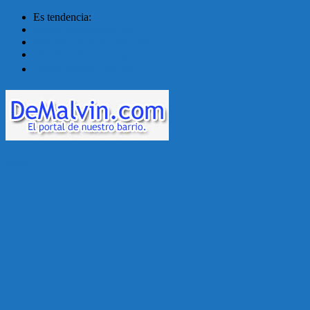
Es tendencia:
Malvín contará con ben...
Acuerdo en el MTSS garan...
¡Montevideo se prepara ...
Unión Atlética: 104 a�...
Menú