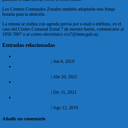
Los Centros Comunales Zonales también adoptarán esta franja
horaria para la atención.
La misma se realiza con agenda previa por e-mail o teléfono, en el
caso del Centro Comunal Zonal 7 de nuestro barrio, comunicarse al
1950 7007 o al correo electrónico ccz7@imm.gub.uy.
Entradas relacionadas
08.06.2019 Se inauguró máquina recicladora de aceite
No hay comentarios
|
Jun 8, 2019
20.04.2021 Oficinas del Municipio E estarán cerradas hasta
el 23 de abril
No hay comentarios
|
Abr 20, 2021
11.12.2021 Mañana será la elección de Concejos Vecinales y
Presupuesto Participativo
No hay comentarios
|
Dic 11, 2021
12.08.2019 Funcionamiento y circuitos de máquinas
chipeadoras de podas en el barrio
No hay comentarios
|
Ago 12, 2019
Añadir un comentario