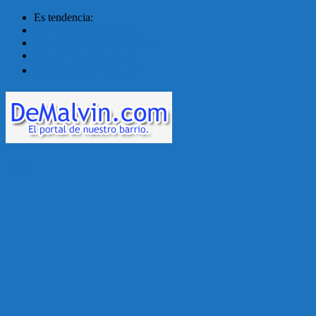
Es tendencia:
Malvín contará con ben...
Acuerdo en el MTSS garan...
¡Montevideo se prepara ...
Unión Atlética: 104 a�...
Menú