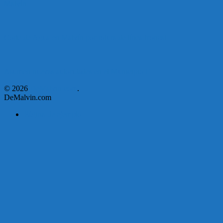
Malvín
Corte de Agua en Malvín por rotura de línea troncal.
Asumen nuevas autoridades en el Municipio E
© 2026
DeMalvin.com
.
DeMalvin.com
Página de ejemplo