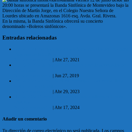
20:00 horas se presentará la Banda Sinfónica de Montevideo bajo la
Dirección de Martín Jorge, en el Colegio Nuestra Señora de
Lourdes ubicado en Amazonas 1616 esq. Avda. Gral. Rivera.
En la misma, la Banda Sinfónica ofrecerá su concierto
denominado «Boleros sinfónicos».
Entradas relacionadas
27.04.2021 Inscripciones a los talleres virtuales del Programa
Esquinas de la Cultura
No hay comentarios
|
Abr 27, 2021
27.06.2019 «La Figari» comunicó el cese de actividades de
la comparsa
No hay comentarios
|
Jun 27, 2019
29.04.2023 «BOSCO» el multipremiado documental llega
hoy a La Experimental
No hay comentarios
|
Abr 29, 2023
17.04.2024 Comenzó las inscripciones a talleres culturales
gratuitos
No hay comentarios
|
Abr 17, 2024
Añadir un comentario
Tu dirección de correo electrónico no será publicada.
Los campos