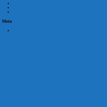
abril 2015
marzo 2015
febrero 2015
Meta
Acceder
Malvín contará con beneficiarios en Uruguay Impulsa
Acuerdo en el MTSS garantiza pago de salarios de COPSA en
agosto
¡Montevideo se prepara para el certamen «Señora de las Cuatro
Décadas»!
Unión Atlética: 104 años de Pasión Azulgrana en el Corazón de