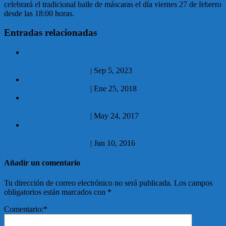
celebrará el tradicional baile de máscaras el día viernes 27 de febrero
desde las 18:00 horas.
Entradas relacionadas
05.09.2023 Charla sobre discapacidad y deporte en ISEF este
sábado
No hay comentarios
|
Sep 5, 2023
25.01.2018 Surfing inclusivo en Playa Malvín
No hay comentarios
|
Ene 25, 2018
24.05.2017 Natalia Trenchi brindará conferencia en el Centro
Cultural «La Experimental»
No hay comentarios
|
May 24, 2017
10.06.2016 Inscripciones para Uruguay Trabaja 2016 se
realizarán en la UTU Malvín Norte
No hay comentarios
|
Jun 10, 2016
Añadir un comentario
Tu dirección de correo electrónico no será publicada.
Los campos
obligatorios están marcados con
*
Comentario:
*