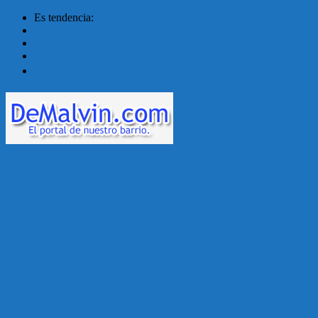
Es tendencia:
Malvín contará con ben...
Acuerdo en el MTSS garan...
¡Montevideo se prepara ...
Unión Atlética: 104 a�...
Menú