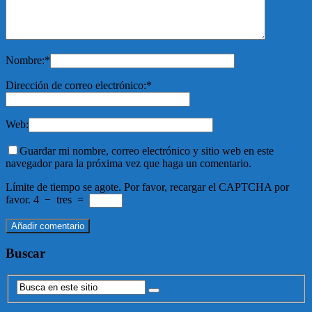
Nombre:
*
Dirección de correo electrónico:
*
Web:
Guardar mi nombre, correo electrónico y sitio web en este
navegador para la próxima vez que haga un comentario.
Límite de tiempo se agote. Por favor, recargar el CAPTCHA por
favor.
4
−
tres
=
Buscar