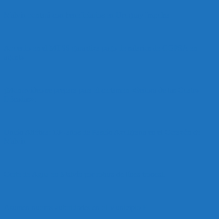
Malvín contará con beneficiarios en Uruguay Impulsa
Acuerdo en el MTSS garantiza pago de salarios de COPSA en
agosto
¡Montevideo se prepara para el certamen «Señora de las Cuatro
Décadas»!
Unión Atlética: 104 años de Pasión Azulgrana en el Corazón de
Malvín
Corte de Agua en Malvín por rotura de línea troncal.
Asumen nuevas autoridades en el Municipio E